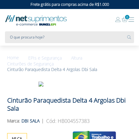
Frete grátis para compras acima de R$1.000
0
O que procura hoje?
EPIs e Segurança
Altura
Cinturões de Segurança
Cinturão Paraquedista Delta 4 Argolas Dbi Sala
Cinturão Paraquedista Delta 4 Argolas Dbi
Sala
:
HB004557383
DBI SALA