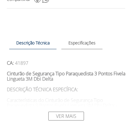
Descrição Técnica
Especificações
CA:
41897
Cinturão de Segurança Tipo Paraquedista 3 Pontos Fivela
Lingueta 3M Dbi Delta
DESCRIÇÃO TÉCNICA ESPECÍFICA:
Características do Cinturão de Segurança Tipo
Paraquedista 3 Pontos Fivela Lingueta 3M Dbi Delta: -
Cinturão de segurança tipo paraquedista Delta, utilizado
para proteção contra quedas; - Confeccionado em
VER MAIS
cadarço de material sintético (poliéster), garantindo
resistência e durabilidade; - Uma fivela metálica do tipo