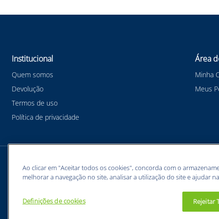
Institucional
Área d
Quem somos
Minha 
Devolução
Meus P
Termos de uso
Política de privacidade
Meios de pagamentos
Ao clicar em "Aceitar todos os cookies", concorda com o armazename
melhorar a navegação no site, analisar a utilização do site e ajudar na
Definições de cookies
Rejeitar
BUNZL EQUIPAMENTOS PARA PROTEÇÃO INDIVIDUAL. - CNPJ: 43.854.777/0001-26