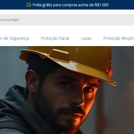
Frete grátis para compras acima de R$1.000
ocura hoje?
s de Segurança
Proteção Facial
Luvas
Proteção Respira