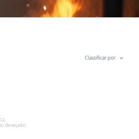
.
ca.
mo desejado.