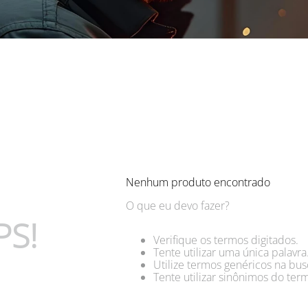
Nenhum produto encontrado
O que eu devo fazer?
S!
Verifique os termos digitados.
Tente utilizar uma única palavra
Utilize termos genéricos na bus
Tente utilizar sinônimos do ter