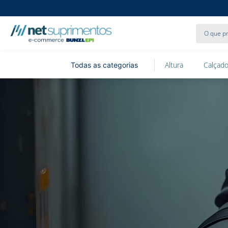
O que pr
Altura
Calçado