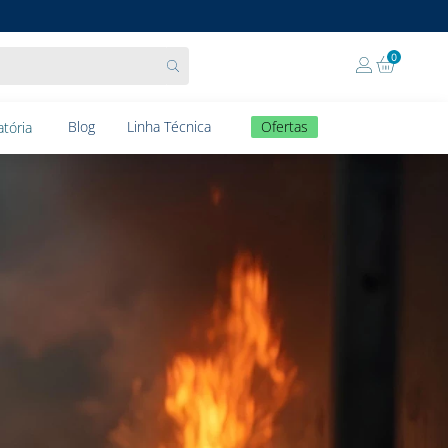
0
Blog
Linha Técnica
Ofertas
tória