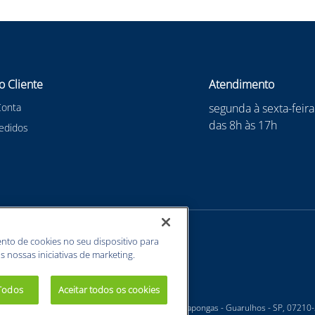
o Cliente
Atendimento
Conta
segunda à sexta-feira
das 8h às 17h
edidos
nto de cookies no seu dispositivo para
s nossas iniciativas de marketing.
 Todos
Aceitar todos os cookies
 - Estrada Velha Guarulhos, 5135 - Jardim Arapongas - Guarulhos - SP, 07210