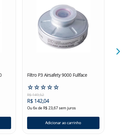
0
Filtro P3 Airsafety 9000 Fullface
Cartucho Q
Multigases 
☆
☆
☆
☆
☆
☆
☆
☆
R$
149
,
52
R$
67
,
52
R$
142
,
04
R$
64
,
14
Ou
6
x de
R$
23
,
67
sem juros
Ou
6
x de
R$
Adicionar ao carrinho
Ad