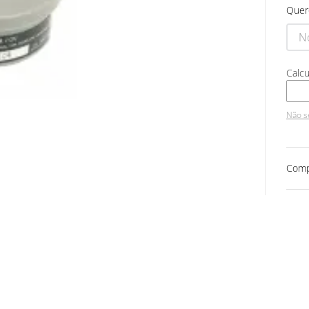
Quer
Não s
Comp