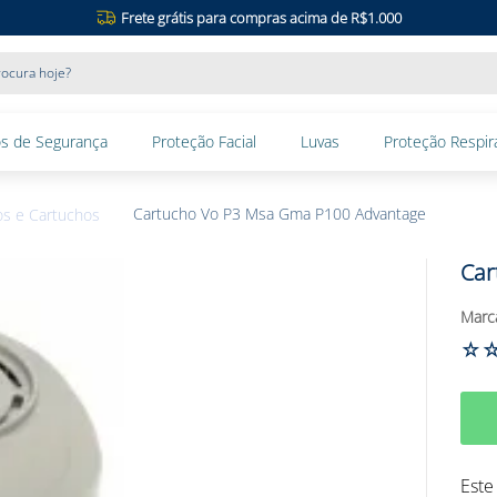
Frete grátis para compras acima de R$1.000
ocura hoje?
s de Segurança
Proteção Facial
Luvas
Proteção Respira
Cartucho Vo P3 Msa Gma P100 Advantage
ros e Cartuchos
Car
☆
Este