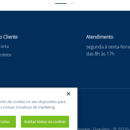
o Cliente
Atendimento
Conta
segunda à sexta-feira
das 8h às 17h
edidos
nto de cookies no seu dispositivo para
s nossas iniciativas de marketing.
 Todos
Aceitar todos os cookies
 - Estrada Velha Guarulhos, 5135 - Jardim Arapongas - Guarulhos - SP, 07210