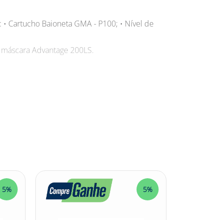
• Cartucho Baioneta GMA - P100; • Nível de
 máscara Advantage 200LS.
e sua saúde? Nós entendemos a sua dor! E
ta possui nível de eficiência de filtro de
sentes no ar, garantindo a sua segurança e bem-
 com a máscara Advantage 200LS e possui alta
ca mais tempo com produtos que não garantem a
imentos e tenha a certeza de estar investindo
uchogmap100 #msa #EPI
5%
5%