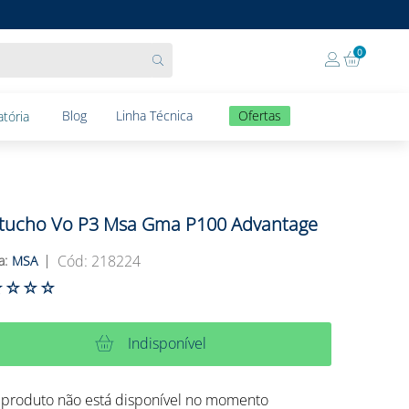
0
Blog
Linha Técnica
Ofertas
tória
tucho Vo P3 Msa Gma P100 Advantage
:
218224
MSA
☆
☆
☆
☆
Indisponível
 produto não está disponível no momento