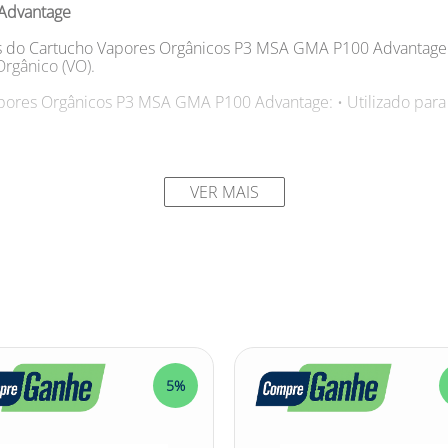
Advantage
as do Cartucho Vapores Orgânicos P3 MSA GMA P100 Advantage: 
Orgânico (VO).
pores Orgânicos P3 MSA GMA P100 Advantage: • Utilizado para
idar com vapores orgânicos que atrapalham sua produtividade 
ores Orgânicos P3 MSA GMA P100 Advantage. Esse cartucho baione
VER MAIS
Ou seja, ele filtra praticamente todas as partículas nocivas pre
ho Vapores Orgânicos P3 MSA GMA P100 Advantage é compatível
to-benefício para quem busca qualidade e economia. Não per
tucho Vapores Orgânicos P3 MSA GMA P100 Advantage na Net Supr
e e trabalhe com mais tranquilidade!
urança! #cartuchodesegurança #cartuchodesegurançamsa #cart
5%