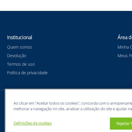
Institucional
Área d
Quem somos
Minha 
Devolução
Meus P
Termos de uso
Política de privacidade
Meios de pagamentos
Ao clicar em "Aceitar todos os cookies", concorda com o armazename
melhorar a navegação no site, analisar a utilização do site e ajudar na
Definições de cookies
Rejeitar
BUNZL EQUIPAMENTOS PARA PROTEÇÃO INDIVIDUAL. - CNPJ: 43.854.777/0001-26