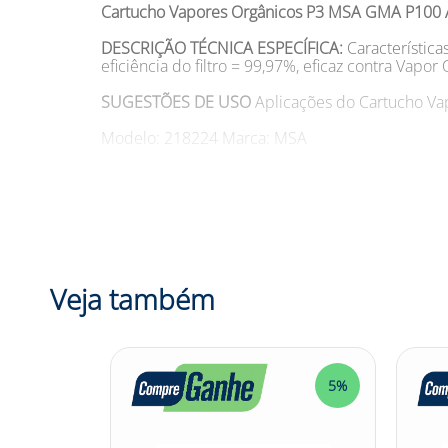
Cartucho Vapores Orgânicos P3 MSA GMA P100 
DESCRIÇÃO TÉCNICA ESPECÍFICA:
Característic
eficiência do filtro = 99,97%, eficaz contra Vapor 
SUGESTÕES DE USO
Aplicações do Cartucho Va
Modelo: 218224 Marca: MSA
DESCRIÇÃO CATEGORIA:
Você está cansado de l
temos a solução ideal para você: o Cartucho Vap
99,97% e é eficaz contra vapores orgânicos (VO). 
estar durante o trabalho. Além disso, o Cartuc
durabilidade, proporcionando um excelente cus
sua proteção e eficiência! Adquira agora o Car
em um produto de qualidade superior. Proteja-s
Veja também
Confira outras categorias de Cartucho de Seg
5%
5%