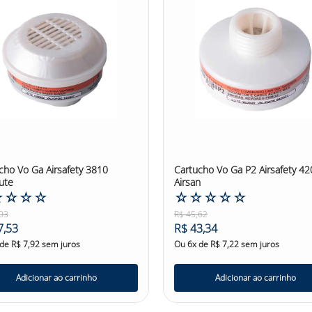
cho Vo Ga Airsafety 3810
Cartucho Vo Ga P2 Airsafety 42
ute
Airsan
☆
☆
☆
☆
☆
☆
☆
☆
☆
03
R$
45
,
62
7
,
53
R$
43
,
34
 de
R$
7
,
92
sem juros
Ou
6
x de
R$
7
,
22
sem juros
Adicionar ao carrinho
Adicionar ao carrinho