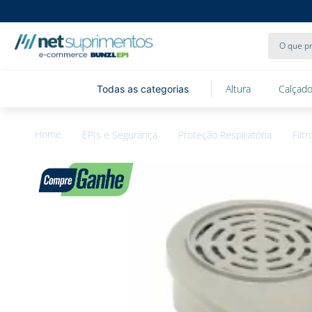
O que pr
Altura
Calçado
EPIs e Segurança
Proteção Respiratória
Filt