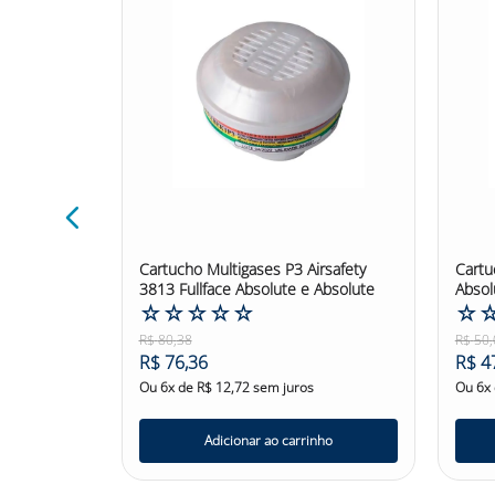
rsafety
Cartucho Multigases P3 Airsafety
Cartu
3813 Fullface Absolute e Absolute
Absol
☆
☆
☆
☆
☆
☆
R$
80
,
38
R$
50
,
R$
76
,
36
R$
4
Ou
6
x de
R$
12
,
72
sem juros
Ou
6
x
nho
Adicionar ao carrinho