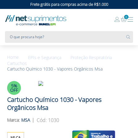
Frete grátis para compras acima de R$1.000
0
O que procura hoje?
EPIs e Segurança
Proteção Respiratória
Cartuchos
Cartucho Químico 1030 - Vapores Orgânicos Msa
5%
OFF
Cartucho Químico 1030 - Vapores
Orgânicos Msa
:
1030
MSA