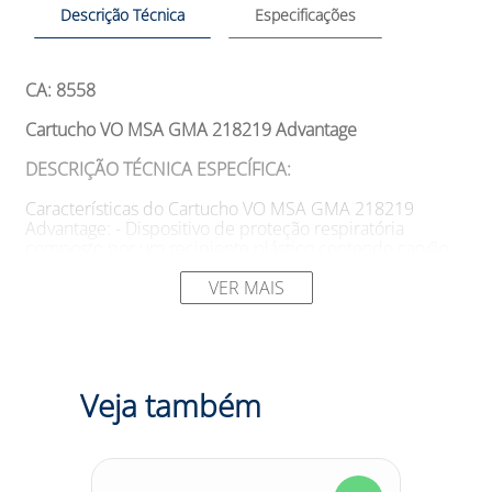
Descrição Técnica
Especificações
CA: 8558
Cartucho VO MSA GMA 218219 Advantage
DESCRIÇÃO TÉCNICA ESPECÍFICA:
Características do Cartucho VO MSA GMA 218219
Advantage: - Dispositivo de proteção respiratória
composto por um recipiente plástico contendo carvão
ativado tratado. - Projetado para ser utilizado com os
respiradores purificadores de ar de manutenção,
VER MAIS
reutilizáveis, meia peça facial, modelos Advantage 200 e
200LS da marca MSA. - Possui classificação Classe 1 para
vapores orgânicos. - Sua validade é de 3 anos após a
fabricação, desde que permaneça lacrado. - O cartucho
é testado e aprovado de acordo com as normas NIOSH
Veja também
42CFR84, NBR 13694/1996 (peça semifacial), NBR
13696/1996 (filtros químicos e combinados) e NBR
13697/96 (filtros mecânicos).
SUGESTÕES DE USO