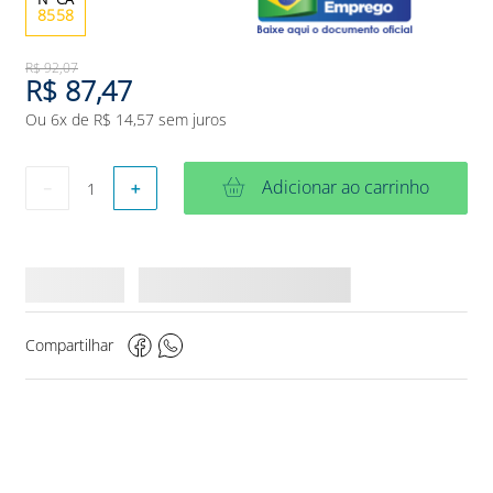
8558
R$
92
,
07
R$
87
,
47
Ou
6
x de
R$
14
,
57
sem juros
Adicionar ao carrinho
－
＋
Compartilhar