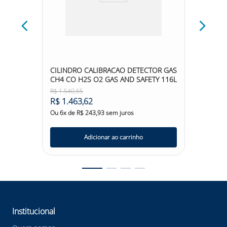
MOSQU
R$
27
melho e
CILINDRO CALIBRACAO DETECTOR GAS
CH4 CO H2S O2 GAS AND SAFETY 116L
Ou
6
x d
R$
1
.
540
,
65
R$
1
.
463
,
62
Ou
6
x de
R$
243
,
93
sem juros
Adicionar ao carrinho
Institucional