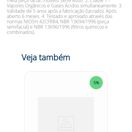
meia peça facial, modelo Série 8000. 2. Classe 1 -
Vapores Orgânicos e Gases Ácidos simultaneamente. 3.
Validade de 5 anos após a fabricação (lacrado). Após
aberto 6 meses. 4. Testado e aprovado através das
normas NIOSH 42CFR84, NBR 13694/1996 (peça
semifacial) e NBR 13696/1996 (filtros químicos e
combinados).
Veja também
5%
5%