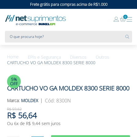
Frete grátis para compras acima de R$1.000
0
O que procura hoje?
EPIs e Segurança
Diversos
Outros
CARTUCHO VO GA MOLDEX 8300 SERIE 8000
5%
OFF
CARTUCHO VO GA MOLDEX 8300 SERIE 8000
:
8300N
MOLDEX
R$
59
,
62
R$
56
,
64
Ou
6
x de
R$
9
,
44
sem juros