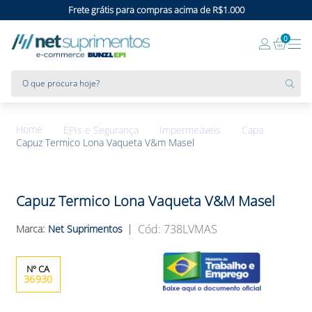
Frete grátis para compras acima de R$1.000
0
O que procura hoje?
EPIs e Segurança
Impermeáveis
Capa
Capuz Termico Lona Vaqueta V&m Masel
Capuz Termico Lona Vaqueta V&m Masel
:
738LVMAS
Net Suprimentos
36930