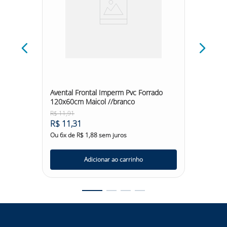
o
Avental Frontal Imperm Pvc Forrado
Conjun
120x60cm Maicol //branco
Polieti
Transp
R$
11
,
91
R$
14
,
1
R$
11
,
31
R$
13
,
Ou
6
x de
R$
1
,
88
sem juros
Ou
6
x d
Adicionar ao carrinho