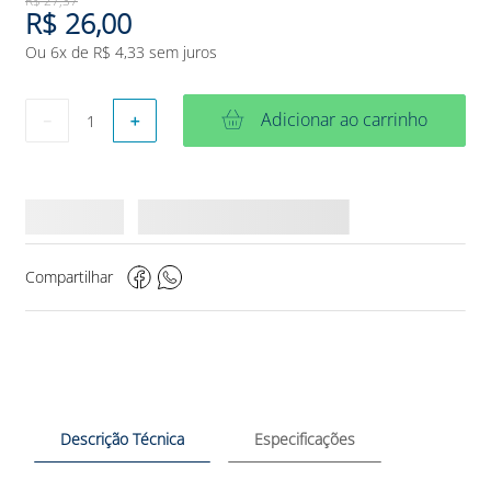
R$
27
,
37
R$
26
,
00
Ou
6
x de
R$
4
,
33
sem juros
Adicionar ao carrinho
－
＋
Compartilhar
Descrição Técnica
Especificações