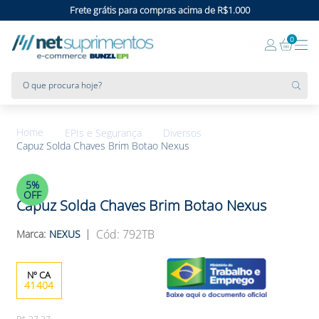
Frete grátis para compras acima de R$1.000
0
O que procura hoje?
EPIs e Segurança
Diversos
Capuz Solda Chaves Brim Botao Nexus
5%
OFF
Capuz Solda Chaves Brim Botao Nexus
:
792TB
NEXUS
41404