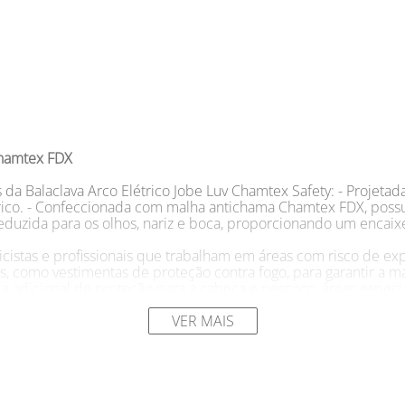
Chamtex FDX
s da Balaclava Arco Elétrico Jobe Luv Chamtex Safety: - Projeta
rico. - Confeccionada com malha antichama Chamtex FDX, possui 
reduzida para os olhos, nariz e boca, proporcionando um encaixe
icistas e profissionais que trabalham em áreas com risco de ex
s, como vestimentas de proteção contra fogo, para garantir a
a adicional de proteção para a cabeça e pescoço, áreas especia
mtex FDX, com ATPV 10 cal/cm², proporciona confiabilidade e 
VER MAIS
BE LUV INDUSTRIA E COMERCIO LTDA
Chamtex Safety
é um EPI de extrema importância para eletricist
feccionada com malha antichama Chamtex FDX, que possui ATPV 1