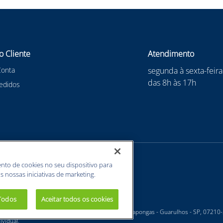
hos, nariz e boca proporciona um ajuste confortável e seguro no 
ATEX-CO240I, composto por 100% algodão, proporciona uma gram
lava. A
Balaclava Arco Elétrico Jobe Luv Chamtex Safety
atende à
gentes térmicos provenientes de arco elétrico. É um equipament
ção à chama, garantindo a segurança e a integridade física de
m sua fabricação, aliada ao design eficiente, torna a
Balaclava Ar
o Cliente
Atendimento
em ambientes de trabalho desafiadores.
Conta
segunda à sexta-feira
das 8h às 17h
edidos
nto de cookies no seu dispositivo para
s nossas iniciativas de marketing.
 Todos
Aceitar todos os cookies
 - Estrada Velha Guarulhos, 5135 - Jardim Arapongas - Guarulhos - SP, 07210
vidual.