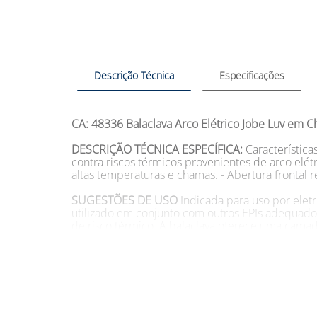
Descrição Técnica
Especificações
CA: 48336
Balaclava Arco Elétrico Jobe Luv em 
DESCRIÇÃO TÉCNICA ESPECÍFICA:
Característica
contra riscos térmicos provenientes de arco elét
altas temperaturas e chamas. - Abertura frontal 
SUGESTÕES DE USO
Indicada para uso por eletr
utilizado em conjunto com outros EPIs adequado
de risco térmico. A balaclava oferece uma camad
temperaturas e chamas. Sua malha antichama Cha
profissionais.
Tamanho:
Modelo:
3042AE2
Cor:
Preto
Marca:
JO
DESCRIÇÃO:
A
Balaclava Arco Elétrico Jobe Luv 
risco de exposição à chama e arco elétrico. Con