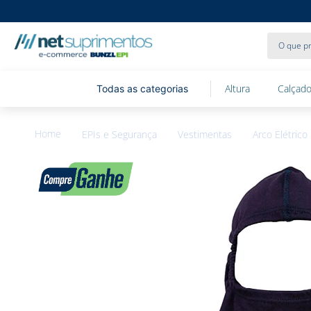
O que pr
Altura
Calçado
EPIs e Segurança
Vestimentas
Arco Elétrico