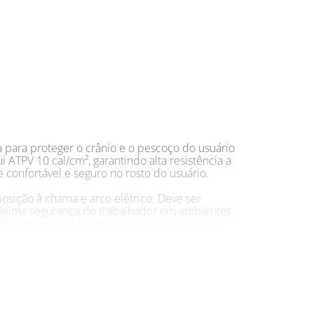
da para proteger o crânio e o pescoço do usuário
ATPV 10 cal/cm², garantindo alta resistência a
 confortável e seguro no rosto do usuário.
posição à chama e arco elétrico. Deve ser
 máxima segurança do trabalhador em ambientes
lmente sensíveis a lesões causadas por altas
segurança ao usuário durante suas atividades
as e profissionais que trabalham em áreas com
0 cal/cm², garante alta proteção contra riscos