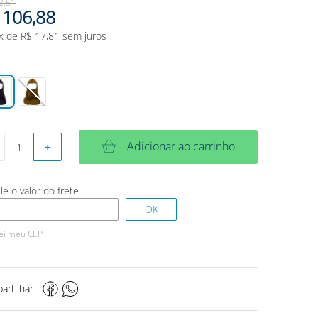
2
,
51
106
,
88
x de
R$
17
,
81
sem juros
Adicionar ao carrinho
＋
ei meu CEP
artilhar