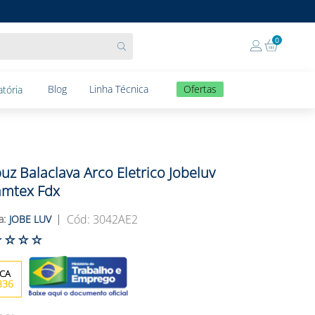
0
Blog
Linha Técnica
Ofertas
tória
uz Balaclava Arco Eletrico Jobeluv
mtex Fdx
:
3042AE2
JOBE LUV
☆
☆
☆
☆
336