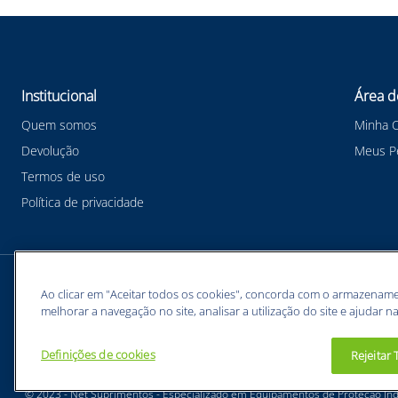
térmicos. A abertura frontal reduzida para os ol
durante o trabalho. Além disso, o tecido FRDUR
garantindo a durabilidade e resistência da balac
proteção do crânio e pescoço do usuário contra a
que trabalham em atividades com risco de exposi
laborais. A alta qualidade do material utilizado e
Institucional
Área d
confiável para proteção contra riscos térmicos 
Quem somos
Minha 
Devolução
Meus P
Termos de uso
Política de privacidade
Meios de pagamentos
Ao clicar em "Aceitar todos os cookies", concorda com o armazename
melhorar a navegação no site, analisar a utilização do site e ajudar na
Definições de cookies
Rejeitar
BUNZL EQUIPAMENTOS PARA PROTEÇÃO INDIVIDUAL. - CNPJ: 43.854.777/0001-26
© 2023 - Net Suprimentos - Especializado em Equipamentos de Proteção Indi