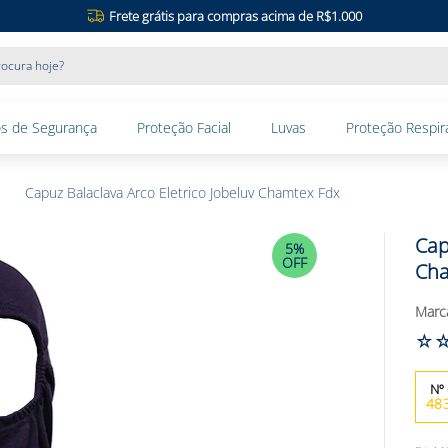
Frete grátis para compras acima de R$1.000
ocura hoje?
s de Segurança
Proteção Facial
Luvas
Proteção Respira
Capuz Balaclava Arco Eletrico Jobeluv Chamtex Fdx
Cap
5%
OFF
Cha
☆
48