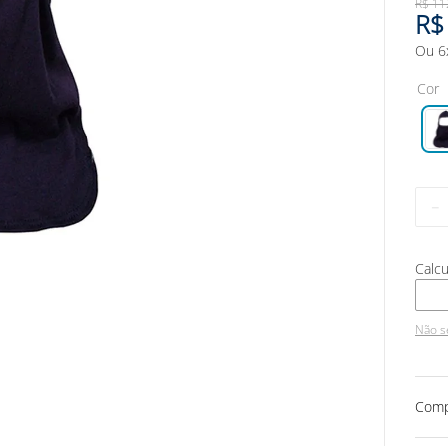
R$
11
R$
Ou
6
Cor
－
Não s
Comp