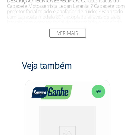
DESCRIÇÃO TÉCNICA ESPECÍFICA:
Características do
Capacete Motosserrista Ledan Laranja: ? Capacete com
protetor facial telado e abafador de ruído; ? Fabricado
com capacete modelo 801, acoplado através de slots
laterais com protetor facial de visor telado e acoplado
também com abafador de ruído constituído de duas
conchas, classe B.
VER MAIS
SUGESTÕES DE USO
Aplicações do Capacete
Motosserrista Ledan Laranja: ? Proteção da cabeça do
usuário contra impactos, penetração, respingos,
estilhaços e proteção auditiva contra ruído superior a
Veja também
85dB.
Tamanho: único
Modelo: 101LMT 00 LR
5%
5%
Cor (Consulte disponibilidade): Laranja
Marca: LEDAN
DESCRIÇÃO CATEGORIA:
Você está cansado de
trabalhar com ferramentas perigosas e se preocupar
com sua segurança durante o trabalho? Com o Capacete
Motosserrista Ledan Laranja, você pode ficar tranquilo!
O incrível Capacete Motosserrista Ledan Laranja oferece