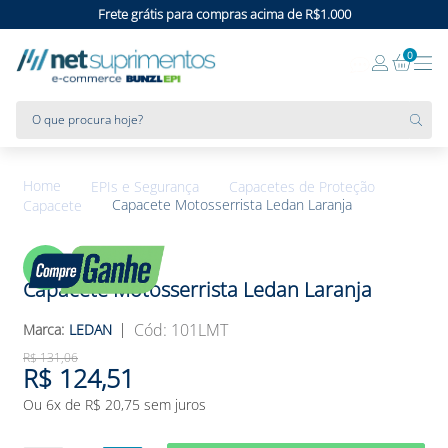
Frete grátis para compras acima de R$1.000
0
O que procura hoje?
EPIs e Segurança
Capacetes de Proteção
Capacete Motosserrista Ledan Laranja
Capacete
5%
OFF
Capacete Motosserrista Ledan Laranja
:
101LMT
LEDAN
R$
131
,
06
R$
124
,
51
Ou
6
x de
R$
20
,
75
sem juros