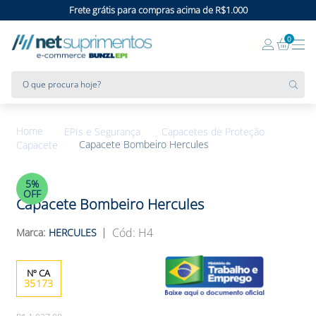
Frete grátis para compras acima de R$1.000
0
O que procura hoje?
EPIs e Segurança
Capacetes de Proteção
Capacete Bombeiro Hercules
Capacete
5%
OFF
Capacete Bombeiro Hercules
:
H4
HERCULES
35173