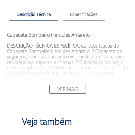
Descrição Técnica
Especificações
Capacete Bombeiro Hercules Amarelo
DESCRIÇÃO TÉCNICA ESPECÍFICA:
Características do
Capacete Bombeiro Hercules Amarelo: ? Capacete de
segurança com acabamento externo liso brilhante com
resistência a impacto e chamas; ? Construção do casco
em termoplástico; ? Revestimento interno com almofada
de óxido de polifenileno, revestido; ? com uretano
expandido para resistir a impactos; ? Suspensão fixa
através de seis cadarços flexíveis de apoio; ? Carneira
tipo catraca de ajuste na parte traseira para moldar
VER MAIS
qualquer tamanho; ? Quebra-telha em relevo com
desenho anatômico que permite a colocação de
adesivos particulares do bombeiro; ? Faixas refletivas
em formas trapezoidais fixadas nas laterais do capacete;
? Aba em toda sua lateral e frontal, tornando-se maior na
Veja também
parte traseira evitando que produtos e água possam cair
dentro da vestimenta; ? Protetor de borracha em toda a
sua aba para evitar quebras ou fissuras em sua volta; ?