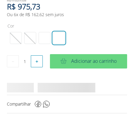
R$
1
.
027
,
08
R$
975
,
73
Ou
6
x de
R$
162
,
62
sem juros
Cor
Adicionar ao carrinho
－
＋
Compartilhar