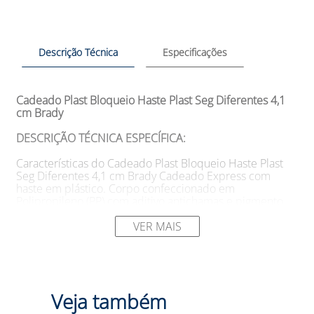
Descrição Técnica
Especificações
Cadeado Plast Bloqueio Haste Plast Seg Diferentes 4,1
cm Brady
DESCRIÇÃO TÉCNICA ESPECÍFICA:
Características do Cadeado Plast Bloqueio Haste Plast
Seg Diferentes 4,1 cm Brady Cadeado Express com
haste em plástico. Corpo confeccionado em
Polipropileno (PP) com aditivo antichamas e pigmento.
Haste injetada com resina XENOY 5220U BK 1066,
composta por Policarbonato (PC), Polibutileno terafilato
VER MAIS
(PBT) e Politeraftalato de etileno (PET). Sistema de
travamento por 2 esferas de Poliamida (PA). Sistema de
acionamento composto por componentes de latão
maciço e zamak. Não propaga chama. Venda obrigatória
da chave mestra (item 51671PM).
Veja também