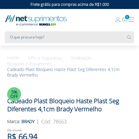
Frete grátis para compras acima de R$1.000
0
O que procura hoje?
EPIs e Segurança
Sinalização
Bloqueio e Travamento
Cadeado Plast Bloqueio Haste Plast Seg Diferentes 4,1cm
Brady Vermelho
5%
OFF
Cadeado Plast Bloqueio Haste Plast Seg
Diferentes 4,1cm Brady Vermelho
:
78663
BRADY
R$
70
,
46
R$
66
,
94