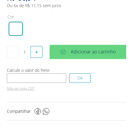
Ou
6
x de
R$
11
,
15
sem juros
Cor
Adicionar ao carrinho
－
＋
Não sei meu CEP
Compartilhar