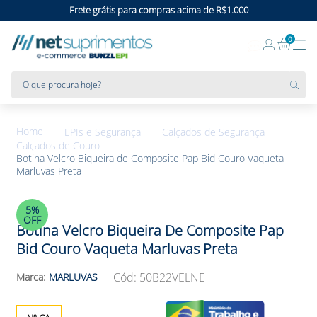
Frete grátis para compras acima de R$1.000
0
O que procura hoje?
EPIs e Segurança
Calçados de Segurança
Calçados de Couro
Botina Velcro Biqueira de Composite Pap Bid Couro Vaqueta
Marluvas Preta
5%
OFF
Botina Velcro Biqueira De Composite Pap
Bid Couro Vaqueta Marluvas Preta
:
50B22VELNE
MARLUVAS