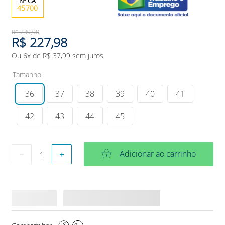
45700
R$
239
,
98
R$
227
,
98
Ou
6
x de
R$
37
,
99
sem juros
Tamanho
36
37
38
39
40
41
42
43
44
45
Adicionar ao carrinho
－
＋