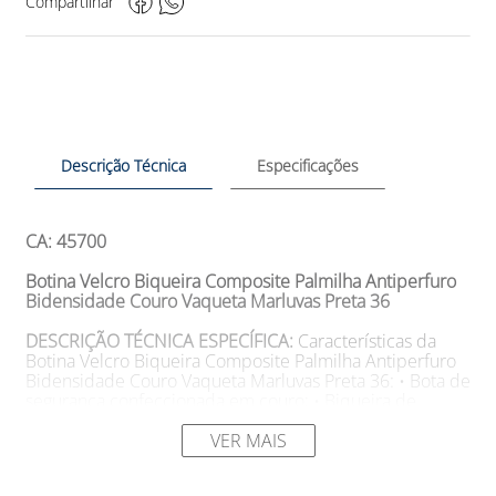
Compartilhar
Descrição Técnica
Especificações
CA: 45700
Botina Velcro Biqueira Composite Palmilha Antiperfuro
Bidensidade Couro Vaqueta Marluvas Preta 36
DESCRIÇÃO TÉCNICA ESPECÍFICA:
Características da
Botina Velcro Biqueira Composite Palmilha Antiperfuro
Bidensidade Couro Vaqueta Marluvas Preta 36: • Bota de
segurança confeccionada em couro; • Biqueira de
composite leve, antimagnética, anticorrosiva e
ultrarresistente; • Colarinho soft acolchoado, fechamento
VER MAIS
por contato; • Solado em PU bidensidade, com sistema
de absorção de impacto, injetado diretamente no