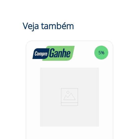
antifungo/antibactéria para absorção e dessorção do
suor.
Sugestões de Uso:
- Ideal para proteger os pés do
usuário contra impactos de quedas de objetos sobre os
artelhos e contra agentes abrasivos e escoriantes. -
Veja também
Recomendada para uso em ambientes de trabalho que
apresentam riscos de acidentes, como indústrias,
construção civil, oficinas, entre outros. - Seu fechamento
em elástico nas laterais proporciona praticidade e
agilidade na hora de calçar, além de garantir um ajuste
5%
adequado aos pés. - O couro de alta qualidade utilizado
na confecção da botina oferece resistência e
durabilidade, tornando-a adequada para uso frequente
em ambientes de trabalho exigentes. - A biqueira de
aço carbono 1045 protege os artelhos contra impactos
de até 200J, proporcionando segurança adicional ao
usuário.
Tamanho:
33 ao 47
Modelo:
95B19A
Cor:
Preto
Marca:
MARLUVAS EQUIPAMENTOS DE SEGURANCA
LTDA
Descrição:
A Botina de Segurança Bidensidade
Marluvas é uma excelente opção de calçado de
segurança para proteger os pés dos trabalhadores em
ambientes de trabalho com riscos de acidentes.
Confeccionada em 100% couro curtido ao cromo, essa
botina combina durabilidade, resistência e conforto. O
fechamento em elástico nas laterais facilita o calçar,
proporcionando praticidade aos usuários. Além disso,