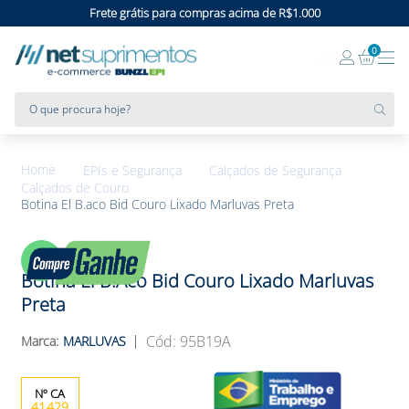
Frete grátis para compras acima de R$1.000
0
O que procura hoje?
EPIs e Segurança
Calçados de Segurança
Calçados de Couro
Botina El B.aco Bid Couro Lixado Marluvas Preta
5%
OFF
Botina El B.aco Bid Couro Lixado Marluvas
Preta
:
95B19A
MARLUVAS
41429