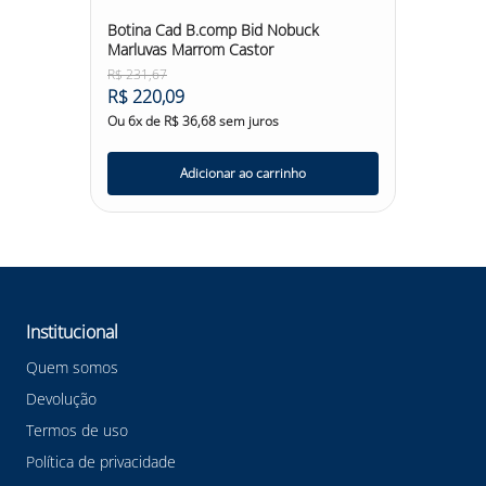
garante um ajuste adequado aos pés, evitando
Botina Cad B.comp Bid Nobuck
desconfortos durante o uso prolongado. A forração
Marluvas Marrom Castor
interna e o solado bidensidade contribuem para o
conforto e a resistência do calçado, tornando-o
R$
231
,
67
adequado para uso diário em ambientes de trabalho
R$
220
,
09
desafiadores. Com a biqueira de aço carbono 1045, a
Ou
6
x de
R$
36
,
68
sem juros
Botina de Segurança Bidensidade Marluvas oferece
proteção contra impactos de até 200J, protegendo os
artelhos dos trabalhadores contra possíveis quedas de
Adicionar ao carrinho
objetos. O solado de poliuretano bidensidade, injetado
diretamente no cabedal, é resistente à absorção de
energia na região do salto e também ao óleo
combustível, proporcionando uma aderência segura em
diferentes superfícies de trabalho. No aspecto higiênico,
a botina conta com palmilha higiênica Soft Comfort em
EVA antifungo/antibactéria, que auxilia na absorção e
dessorção do suor, mantendo os pés mais frescos e
Institucional
confortáveis ao longo do dia. Além disso, a palmilha de
montagem costurada ao cabedal pelo sistema strobel
Quem somos
garante uma maior resistência e durabilidade ao
Devolução
calçado. Confira outras categorias de Botina de
Segurança Bidensidade Marluvas #botinamarluvas
Termos de uso
#calçadodesegurança #proteçãodospes
Política de privacidade
#trabalhoseguro #marluvaspreta