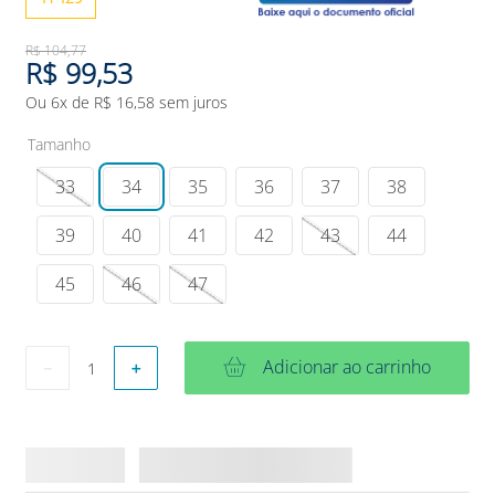
R$
104
,
77
R$
99
,
53
Ou
6
x de
R$
16
,
58
sem juros
Tamanho
33
34
35
36
37
38
39
40
41
42
43
44
45
46
47
Adicionar ao carrinho
－
＋