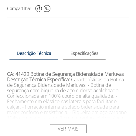
Compartilhar
Descrição Técnica
Especificações
CA: 41429
Botina de Segurança Bidensidade Marluvas
Descrição Técnica Específica:
Características da Botina
de Segurança Bidensidade Marluvas: - Botina de
segurança com biqueira de aço e dorso acolchoado. -
Confeccionada em 100% couro de alta qualidade. -
Fechamento em elástico nas laterais para facilitar o
calçar. - Forração interna e solado bidensidade para
maior conforto e resistência. - Biqueira em aço carbono
1045 com espessura de 1,5mm e pintura eletrostática
anticorrosiva. - Forro de gáspea e suador em tecido não
tecido em fibra curta com espessura mínima de 1,9mm.
VER MAIS
- Palmilha higiênica Soft Comfort em EVA