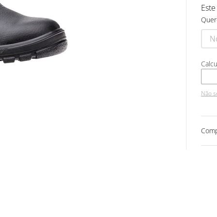
Este
Quer
Não s
Comp