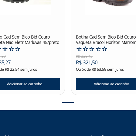
o Cad Sem Bico Bid Couro
Botina Cad Sem Bico Bid Couro
ta Nao Eletr Marluvas 45/preto
Vaqueta Bracol Horizon Marro
☆
☆
☆
☆
40123268
☆
☆
☆
☆
☆
2
,
39
R$
338
,
42
35
,
27
R$
321
,
50
 de
R$
22
,
54
sem juros
Ou
6
x de
R$
53
,
58
sem juros
Adicionar ao carrinho
Adicionar ao carrinho