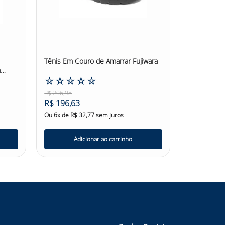
Tênis Em Couro de Amarrar Fujiwara
m
☆
☆
☆
☆
☆
R$
206
,
98
R$
196
,
63
Ou
6
x de
R$
32
,
77
sem juros
Adicionar ao carrinho