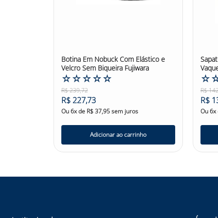
Botina Em Nobuck Com Elástico e
Sapat
Velcro Sem Biqueira Fujiwara
Vaque
☆
☆
☆
☆
☆
☆
R$
239
,
72
R$
14
R$
227
,
73
R$
1
Ou
6
x de
R$
37
,
95
sem juros
Ou
6
x
Adicionar ao carrinho