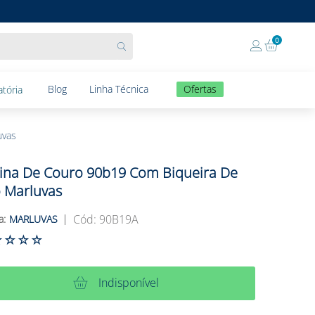
0
Blog
Linha Técnica
Ofertas
tória
uvas
ina De Couro 90b19 Com Biqueira De
 Marluvas
:
90B19A
MARLUVAS
☆
☆
☆
☆
Indisponível