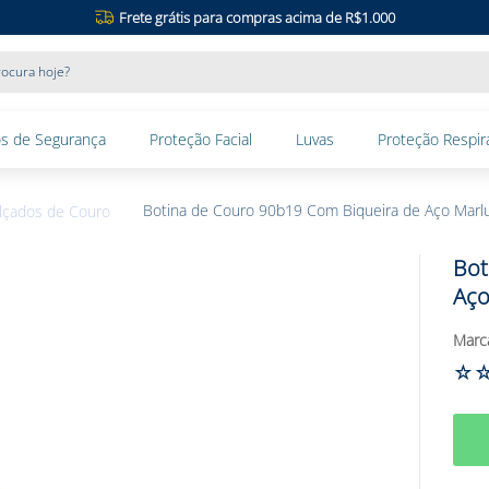
Frete grátis para compras acima de R$1.000
ocura hoje?
s de Segurança
Proteção Facial
Luvas
Proteção Respira
Botina de Couro 90b19 Com Biqueira de Aço Marl
lçados de Couro
Bot
Aço
☆