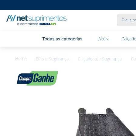
O que pr
Altura
Calçado
EPIs e Segurança
Calçados de Segurança
Ca