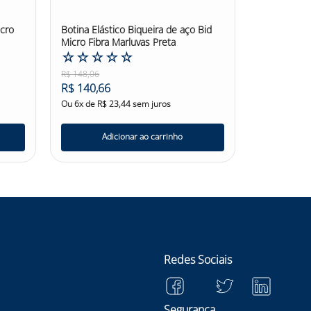
icro
Botina Elástico Biqueira de aço Bid
Micro Fibra Marluvas Preta
☆
☆
☆
☆
☆
R$
148
,
06
R$
140
,
66
Ou
6
x de
R$
23
,
44
sem juros
Adicionar ao carrinho
Redes Sociais
Seguranca