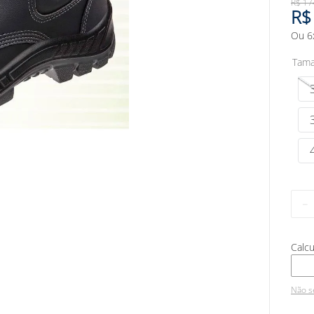
R$
17
R$
Ou
6
Tam
－
Não s