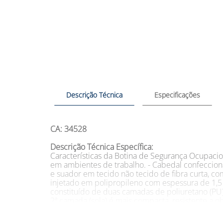
Descrição Técnica
Especificações
CA: 34528
Descrição Técnica Específica:
Características da Botina de Segurança Ocupacio
em ambientes de trabalho. - Cabedal confecciona
e suador em tecido não tecido de fibra curta, c
injetado em polipropileno com espessura de 1,5 
constituído de duas camadas de poliuretano (PU)
2ª camada (sola) é mais compacta, resistente a 
altura e 6 mm de largura. - Palmilha higiênica 
suor. Palmilha de montagem costurada ao cabeda