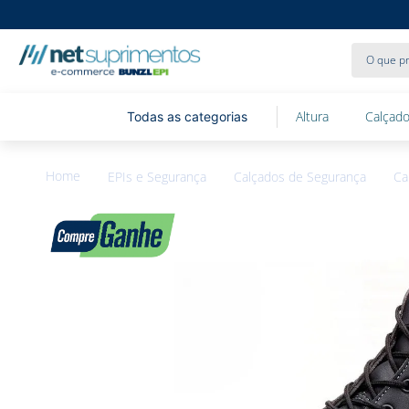
O que pr
Altura
Calçado
EPIs e Segurança
Calçados de Segurança
Ca