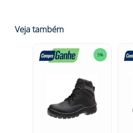
Sugestões de Uso:
Aplicações da Botina de Segurança Ocupacional Se
precisam de proteção contra riscos leves, agentes
escritórios, serviços administrativos, ou outras 
Veja também
proporcionando conforto e proteção aos trabalha
Informações Adicionais:
- Tamanho: 33 ao 50 - Modelo: 70B22BP - Co
5%
Descrição:
A Botina de Segurança Ocupacional Sem Bico Bid
abrasivos e escoriantes. Seu cabedal é confecci
forro de gáspea e suador é feito em tecido não t
camadas de poliuretano (PU), sendo a primeira c
mais compacta e resistente a objetos cortantes 
palmilha higiênica Soft Confort em EVA antifungo
mantendo os pés sempre secos e protegidos. Essa
calçado. Em suma, a Botina de Segurança Ocupac
segurança confortável e eficiente para proteger 
permite que uma variedade de trabalhadores poss
escolha acertada para garantir a proteção e o be