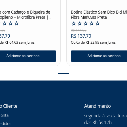
a com Cadarço e Biqueira de
Botina Elástico Sem Bico Bid M
ropileno – Microfibra Preta |
Fibra Marluvas Preta
vas
☆
☆
☆
☆
☆
☆
☆
☆
☆
8
,
20
R$
144
,
95
87
,
79
R$
137
,
70
 de
R$
64
,
63
sem juros
Ou
6
x de
R$
22
,
95
sem juros
Adicionar ao carrinho
Adicionar ao carrinho
o Cliente
Atendimento
Conta
segunda à sexta-feira
das 8h às 17h
edidos