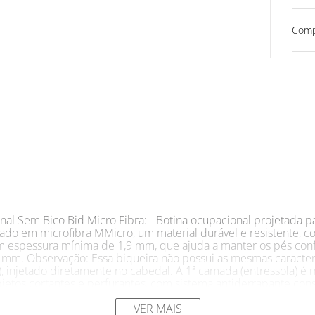
Comp
nal Sem Bico Bid Micro Fibra: - Botina ocupacional projetada 
do em microfibra MMicro, um material durável e resistente, co
om espessura mínima de 1,9 mm, que ajuda a manter os pés confo
mm. Observação: Essa biqueira não possui as mesmas caracterí
, injetado diretamente no cabedal. A 1ª camada (entressola) é 
objetos cortantes e perfurantes, com sistema antiderrapante co
Soft Confort em EVA antifungo/antibactéria, composta de micro
l pelo sistema strobel, em poliéster agulhado e resinado com
VER MAIS