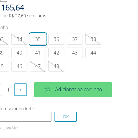
4
,
36
165
,
64
x de
R$
27
,
60
sem juros
anho
33
34
35
36
37
38
39
40
41
42
43
44
45
46
47
48
Adicionar ao carrinho
＋
ei meu CEP