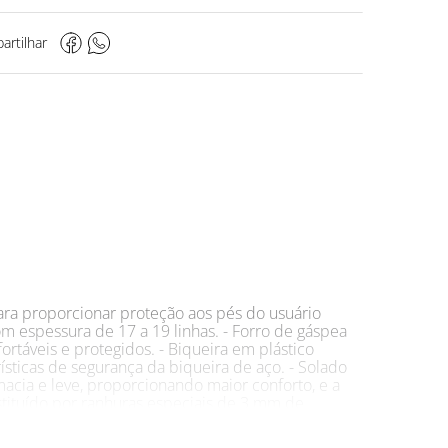
artilhar
para proporcionar proteção aos pés do usuário
m espessura de 17 a 19 linhas. - Forro de gáspea
rtáveis e protegidos. - Biqueira em plástico
sticas de segurança da biqueira de aço. - Solado
macia e leve, proporcionando maior conforto, e a
nstituído por ranhuras especiais de 3 mm de
pontos que proporcionam absorção e dessorção do
 espessura de 2,0 mm.