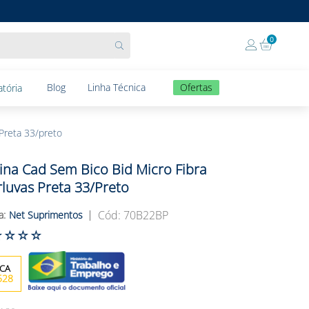
0
Blog
Linha Técnica
Ofertas
tória
Preta 33/preto
ina Cad Sem Bico Bid Micro Fibra
luvas Preta 33/preto
:
70B22BP
Net Suprimentos
☆
☆
☆
☆
528