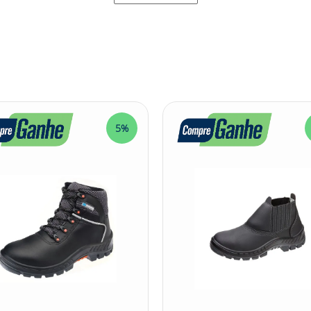
m Bico Bid Micro Fibra: - Ideal para ser utilizada em ambiente
 abrasivos e escoriantes. - Indicada para profissionais que rea
atividades em que a proteção dos pés é necessária. - Pode ser us
dores durante suas atividades laborais.
r: Preto - Marca: MARLUVAS EQUIPAMENTOS DE SEGURANCA LTD
5%
 Micro Fibra tem como objetivo proteger os pés do usuário con
onado em microfibra MMicro, um material resistente e durável, 
ecido de fibra curta, garantindo conforto aos pés durante o uso
amada (entressola) mais macia e leve, proporcionando maior con
e perfurantes, além de possuir um sistema antiderrapante para 
/antibactéria proporciona absorção e dessorção do suor, evitan
 palmilha é costurada ao cabedal pelo sistema strobel, o que 
ional Sem Bico Bid Micro Fibra é uma excelente opção para p
seus pés em ambientes de trabalho diversos. Seu design preto é
a utilizar o produto. Com a qualidade e confiabilidade da ma
m-estar dos pés durante as atividades laborais.