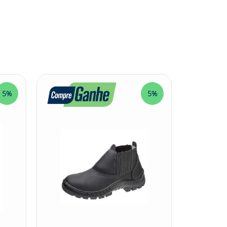
s industriais e de construção, onde os pés
lizam atividades leves, como trabalhos em
ada em diversos setores industriais,
A
5%
5%
tra riscos de natureza leve, bem como agentes
proporcionando maior vida útil ao calçado. O
. O solado da botina é constituído de duas
forto ao usuário, e a segunda camada (sola)
garantir a segurança em pisos escorregadios. A
do a proliferação de fungos e bactérias e
garante uma maior resistência e durabilidade ao
rofissionais que buscam um calçado de
 discreto e versátil, e sua numeração abrangente
rca Marluvas, esse EPI certamente será uma