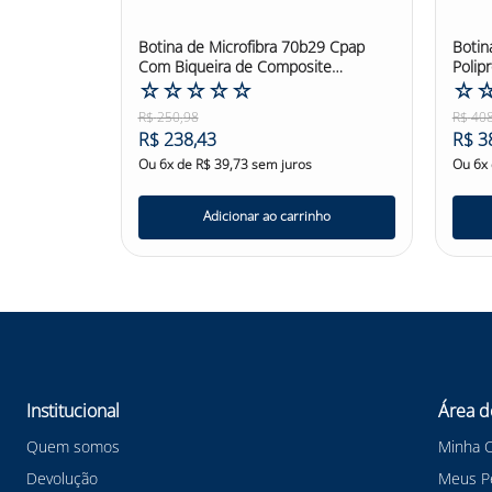
Botina de Microfibra 70b29 Cpap
Botin
Com Biqueira de Composite
Polip
Marluvas
☆
☆
☆
☆
☆
Marlu
☆
R$
250
,
98
R$
40
R$
238
,
43
R$
3
Ou
6
x de
R$
39
,
73
sem juros
Ou
6
x
Adicionar ao carrinho
Institucional
Área d
Quem somos
Minha 
Devolução
Meus P