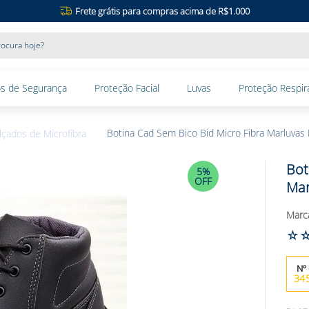
Frete grátis para compras acima de R$1.000
ocura hoje?
s de Segurança
Proteção Facial
Luvas
Proteção Respira
Botina Cad Sem Bico Bid Micro Fibra Marluvas 
lçados de Microfibra
Bot
5%
OFF
Mar
☆
34