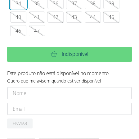
34
35
36
37
38
39
40
41
42
43
44
45
46
47
Indisponível
Este produto não está disponível no momento
Quero que me avisem quando estiver disponível
ENVIAR