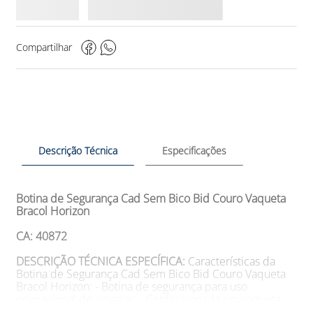
Compartilhar
Descrição Técnica
Especificações
Botina de Segurança Cad Sem Bico Bid Couro Vaqueta
Bracol Horizon
CA: 40872
DESCRIÇÃO TÉCNICA ESPECÍFICA:
Características da
Botina de Segurança Cad Sem Bico Bid Couro Vaqueta
Bracol Horizon: - Botina de segurança para uso
ocupacional de amarrar. - Confeccionada em vaqueta
hidrofugada, couro com teor graxo de 17/19 linhas. -