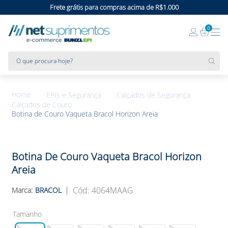
Frete grátis para compras acima de R$1.000
0
O que procura hoje?
EPIs e Segurança
Calçados de Segurança
Calçados de Couro
Botina de Couro Vaqueta Bracol Horizon Areia
Botina De Couro Vaqueta Bracol Horizon
Areia
:
4064MAAG
BRACOL
Tamanho