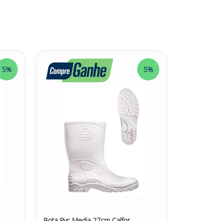
contra riscos leves, como agentes abrasivos e
tes industriais e prestadores de serviços. - Pode
 agentes químicos.
Tamanho:
35 ao 44
5%
5%
uário em ambientes de trabalho com riscos leves
tendo os pés secos em condições molhadas. O
 e quedas. O acabamento interno com meia de
ros especiais confere maior durabilidade e
 Com numeração disponível do 35 ao 44, essa bota
iais e prestadores de serviços que necessitam de
Pvc Extra Curta 13Cm Calfor Stivaletto #BotaPVC
Bota Pvc Media 27cm Calfor