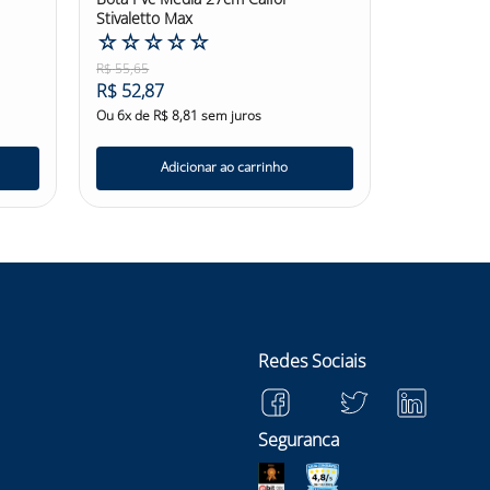
Stivaletto Max
☆
☆
☆
☆
☆
R$
55
,
65
R$
52
,
87
Ou
6
x de
R$
8
,
81
sem juros
Adicionar ao carrinho
Redes Sociais
Seguranca