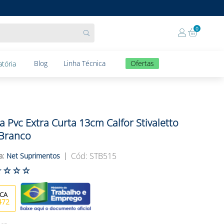
0
Blog
Linha Técnica
Ofertas
tória
a Pvc Extra Curta 13cm Calfor Stivaletto
branco
:
STB515
Net Suprimentos
☆
☆
☆
☆
472