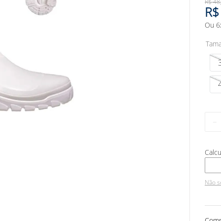
R$
48
R$
Ou
6
Tam
－
Não s
Comp