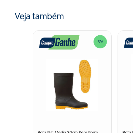
Aplicações da Bota de Segurança Pvc Extra Curta 
escoriantes. - Recomendada para o uso em frigoríf
Veja também
ser utilizada em ambientes onde é necessário ma
Modelo:
STB515
Cor:
Branco
Marca:
ITALBOTAS IND.COM. IMP. E EXP. LTDA
5%
DESCRIÇÃO:
A Bota de Segurança Pvc Extra Curta 13Cm Calfor
e agentes abrasivos. Confeccionada em PVC inje
solado antiderrapante na cor branca proporcion
poliéster na cor branca garante conforto durante
resistência à Bota de Segurança Pvc Extra Curta
é ideal para trabalhadores em frigoríficos, abate
proteção para os pés contra riscos leves e agent
#SegurançaOcupacional #ProteçãoDosPés #Dura
Bota Pvc Media 30cm Sem Forro
Bota 