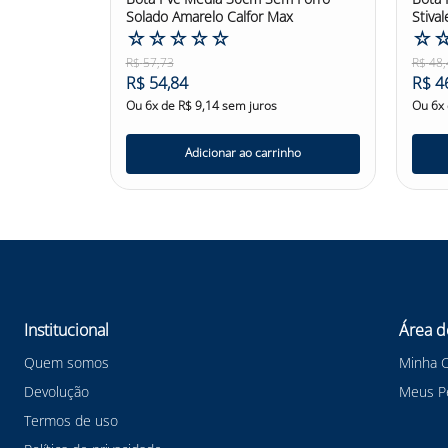
Solado Amarelo Calfor Max
Stival
☆
☆
☆
☆
☆
☆
R$
57
,
73
R$
48
,
R$
54
,
84
R$
4
Ou
6
x de
R$
9
,
14
sem juros
Ou
6
x
Adicionar ao carrinho
Institucional
Área d
Quem somos
Minha 
Devolução
Meus P
Termos de uso