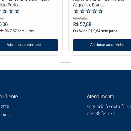
etto Preto
Acquaflex Branca
☆
☆
☆
☆
☆
☆
☆
☆
☆
48
R$
60
,
93
6
,
06
R$
57
,
88
 de
R$
7
,
67
sem juros
Ou
6
x de
R$
9
,
64
sem juros
Adicionar ao carrinho
Adicionar ao carrinho
o Cliente
Atendimento
Conta
segunda à sexta-feira
das 8h às 17h
edidos