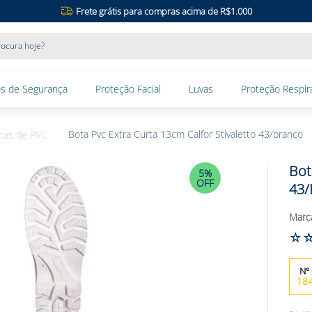
Frete grátis para compras acima de R$1.000
ocura hoje?
s de Segurança
Proteção Facial
Luvas
Proteção Respira
Bota Pvc Extra Curta 13cm Calfor Stivaletto 43/branco
tas de PVC
Bot
5%
OFF
43/
☆
18