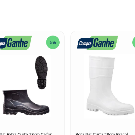
13Cm Calfor Stivaletto: - Ideal para proteger os pés do usuário 
icos, abatedouros, indústrias de alimentos, laticínios, restauran
nter os pés secos e protegidos contra respingos de líquidos e
5%
 Stivaletto é um calçado projetado para proteger os pés do us
tado na cor branca, essa bota oferece impermeabilidade, man
a aderência e estabilidade ao caminhar, evitando escorregões
 o uso. A combinação única de PVC, borracha nitrílica e políme
 13Cm Calfor Stivaletto, em comparação com o PVC tradicional.
douros, indústrias de alimentos, laticínios, restaurantes industr
es escoriantes. Confira outras categorias de Bota de Segurança 
bilidade #Antiderrapante
Pvc Extra Curta 13cm Calfor
Bota Pvc Curta 28cm Bracol