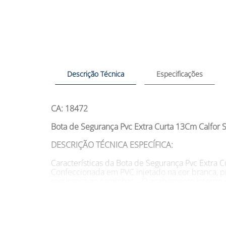
Descrição Técnica
Especificações
CA: 18472
Bota de Segurança Pvc Extra Curta 13Cm Calfor St
DESCRIÇÃO TÉCNICA ESPECÍFICA:
Características da Bota de Segurança Pvc Extra Cu
Confeccionada em PVC injetado na cor branca, p
segurança ao caminhar. - O acabamento interno c
uma combinação única de PVC, borracha nitrílica
superior para facilitar o calçar e descalçar do usu
SUGESTÕES DE USO