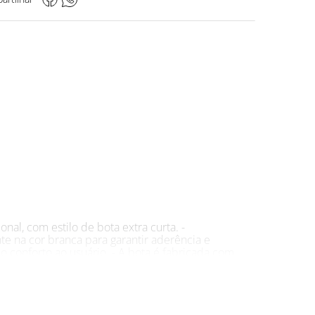
nal, com estilo de bota extra curta. -
e na cor branca para garantir aderência e
 conforto ao usuário. - A bota é fabricada com
aração com o PVC tradicional. - Possui grip