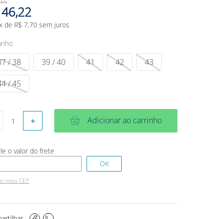
,
65
46
,
22
x de
R$
7
,
70
sem juros
anho
37 / 38
39 / 40
41
42
43
44 / 45
Adicionar ao carrinho
＋
ei meu CEP
artilhar