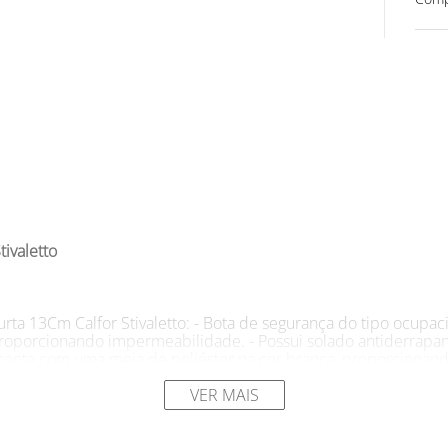
ivaletto
rta 13Cm Calfor Stivaletto: - Bota de segurança do tipo ocupacio
roporcionando impermeabilidade. - Possui solado antiderrapant
onta com uma meia de poliéster na cor branca, proporcionando
 e polímeros especiais, conferindo maior durabilidade em comp
ário.
VER MAIS