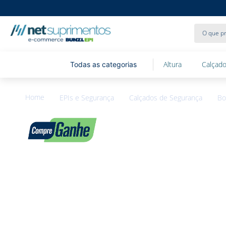
O que pr
Altura
Calçado
EPIs e Segurança
Calçados de Segurança
Bo