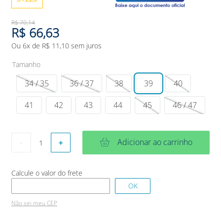
R$
70
,
14
R$
66
,
63
Ou
6
x de
R$
11
,
10
sem juros
Tamanho
34 / 35
36 / 37
38
39
40
41
42
43
44
45
46 / 47
Adicionar ao carrinho
－
＋
Não sei meu CEP