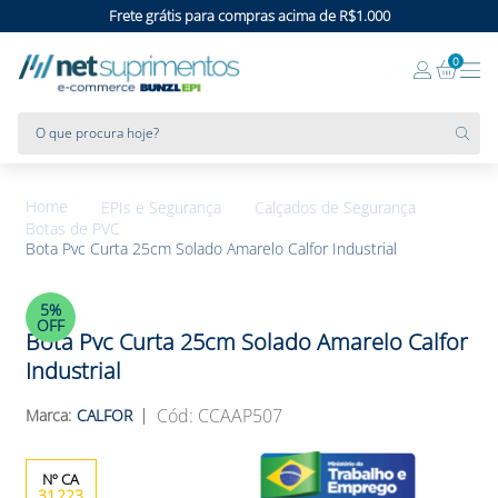
Frete grátis para compras acima de R$1.000
0
O que procura hoje?
EPIs e Segurança
Calçados de Segurança
Botas de PVC
Bota Pvc Curta 25cm Solado Amarelo Calfor Industrial
5%
OFF
Bota Pvc Curta 25cm Solado Amarelo Calfor
Industrial
:
CCAAP507
CALFOR
31223