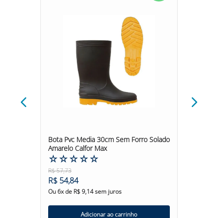
aletto
Bota Pvc Media 30cm Sem Forro Solado
Bota Pv
Amarelo Calfor Max
Stivale
☆
☆
☆
☆
☆
☆
☆
R$
57
,
73
R$
48
,
4
R$
54
,
84
R$
46
,
Ou
6
x de
R$
9
,
14
sem juros
Ou
6
x d
Adicionar ao carrinho