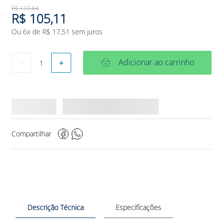
R$
110
,
64
R$
105
,
11
Ou
6
x de
R$
17
,
51
sem juros
Adicionar ao carrinho
－
＋
Compartilhar
Descrição Técnica
Especificações