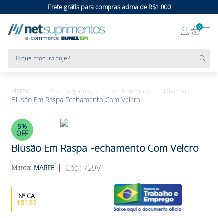
Frete grátis para compras acima de R$1.000
0
O que procura hoje?
EPIs e Segurança
Vestimentas
Diversas
Blusão Em Raspa Fechamento Com Velcro
5%
OFF
Blusão Em Raspa Fechamento Com Velcro
:
729V
MARFE
18157