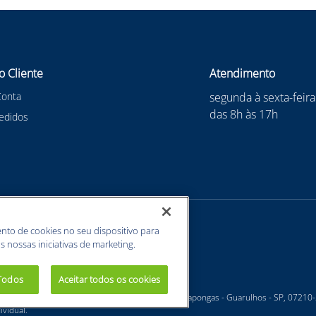
o Cliente
Atendimento
Conta
segunda à sexta-feira
das 8h às 17h
edidos
nto de cookies no seu dispositivo para
s nossas iniciativas de marketing.
 Todos
Aceitar todos os cookies
 - Estrada Velha Guarulhos, 5135 - Jardim Arapongas - Guarulhos - SP, 07210
vidual.