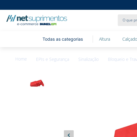
O que pr
Altura
Calçado
EPIs e Segurança
Sinalização
Bloqueio e Tr