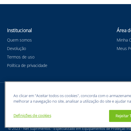
Institucional
Área d
Quem somos
Minha 
Devolução
Meus P
Termos de uso
Política de privacidade
Meios de pagamentos
Ao clicar em "Aceitar todos os cookies", concorda com o armazename
melhorar a navegação no site, analisar a utilização do site e ajudar na
Definições de cookies
Rejeitar
BUNZL EQUIPAMENTOS PARA PROTEÇÃO INDIVIDUAL. - CNPJ: 43.854.777/0001-26
© 2023 - Net Suprimentos - Especializado em Equipamentos de Proteção Indi