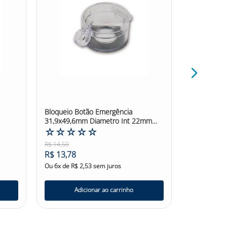
Bloqueio Botão Emergência
Garra de B
31,9x49,6mm Diametro Int 22mm
3,8cm Brad
4safe
☆
☆
☆
☆
☆
☆
☆
☆
R$
14
,
50
R$
1
.
584
,
28
R$
13
,
78
R$
1
.
505
,
Ou
6
x de
R$
2
,
53
sem juros
Ou
6
x de
R$
Adicionar ao carrinho
Ad