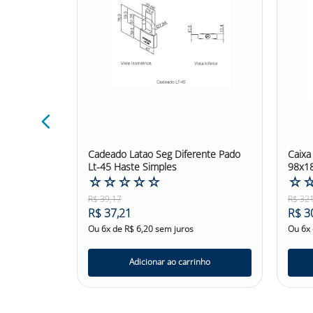
gurança de
Cadeado Latao Seg Diferente Pado
Caixa
Lt-45 Haste Simples
98x1
☆
☆
☆
☆
☆
☆
R$
39
,
17
R$
32
R$
37
,
21
R$
3
s
Ou
6
x de
R$
6
,
20
sem juros
Ou
6
x
nho
Adicionar ao carrinho