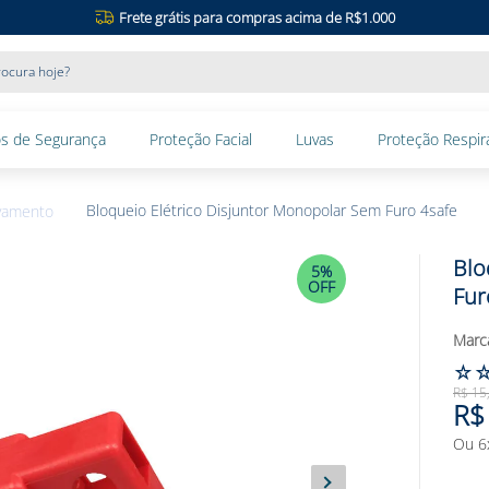
Frete grátis para compras acima de R$1.000
ocura hoje?
s de Segurança
Proteção Facial
Luvas
Proteção Respira
Bloqueio Elétrico Disjuntor Monopolar Sem Furo 4safe
avamento
Blo
5%
OFF
Fur
☆
R$
15
R$
Ou
6