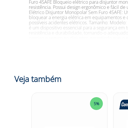
Furo 4SAFE Bloqueio elétrico para disjuntor mo
resistência. Possui design ergonômico e fácil 
Elétrico Disjuntor Monopolar Sem Furo 4SAFE: Uti
bloquear a energia elétrica em equipamentos e c
possíveis acidentes elétricos. Tamanho: Model
é um dispositivo essencial para a segurança em 
resistência e durabilidade, tornando-o adequado
preciso e seguro no disjuntor, garantindo que o
monopolar sem furo, proporcionando uma solução 
atividades que exijam o bloqueio do fornecimento
podem ter a tranquilidade de que estão tomando 
categorias de Bloqueio Elétrico Disjuntor Mono
#PrevençãoDeAcidentes
Veja também
5%
5%