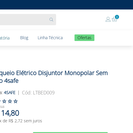
0
Blog
Linha Técnica
Ofertas
tória
queio Elétrico Disjuntor Monopolar Sem
o 4safe
:
LTBED009
4SAFE
☆
☆
☆
☆
,
58
14
,
80
x de
R$
2
,
72
sem juros