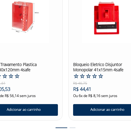
 Travamento Plastica
Bloqueio Eletrico Disjuntor
80x120mm 4safe
Monopolar 41x15mm 4safe
☆
☆
☆
☆
☆
☆
☆
☆
☆
1
,
61
R$
46
,
75
05
,
53
R$
44
,
41
 de
R$
56
,
14
sem juros
Ou
6
x de
R$
8
,
16
sem juros
Adicionar ao carrinho
Adicionar ao carrinho