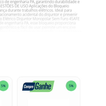
co de engenharia PA, garantindo durabilidade e
 SUGESTÕES DE USO Aplicações do Bloqueio
nça durante trabalhos elétricos. Ideal para
 acionamento acidental do disjuntor e prevenir
o Elétrico Disjuntor Monopolar Sem Furo 4SAFE
 de engenharia PA, esse bloqueio proporciona
rgonômico e fácil de usar permite um encaixe
trico é especialmente projetado para disjuntores
ção de manutenções, reparos ou outras
 Monopolar Sem Furo 4SAFE, os profissionais
e a segurança dos demais. Confira outras
4SAFE #DisjuntorMonopolar
5%
5%