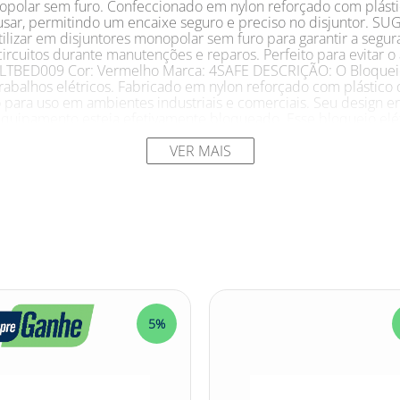
nopolar sem furo. Confeccionado em nylon reforçado com plásti
de usar, permitindo um encaixe seguro e preciso no disjuntor.
lizar em disjuntores monopolar sem furo para garantir a segura
ircuitos durante manutenções e reparos. Perfeito para evitar o
o: LTBED009 Cor: Vermelho Marca: 4SAFE DESCRIÇÃO: O Bloquei
trabalhos elétricos. Fabricado em nylon reforçado com plástico
 para uso em ambientes industriais e comerciais. Seu design e
 equipamento esteja efetivamente bloqueado. Esse bloqueio elé
confiável para prevenir acidentes elétricos durante a realiza
 de energia elétrica. Ao utilizar o Bloqueio Elétrico Disjuntor
VER MAIS
as medidas necessárias para garantir a sua própria segurança 
polar Sem Furo 4SAFE #BloqueioElétrico #SegurançaElétrica #
5%