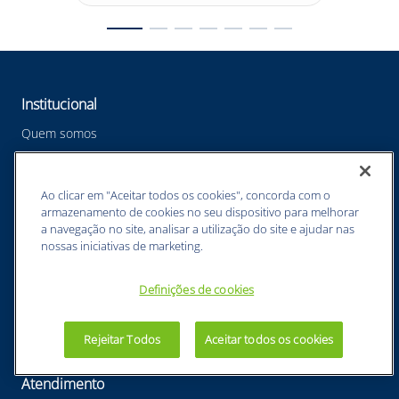
Institucional
Quem somos
Devolução
Termos de uso
Ao clicar em "Aceitar todos os cookies", concorda com o
Política de privacidade
armazenamento de cookies no seu dispositivo para melhorar
a navegação no site, analisar a utilização do site e ajudar nas
Aviso de privacidade
nossas iniciativas de marketing.
Área do Cliente
Definições de cookies
Minha Conta
Meus Pedidos
Rejeitar Todos
Aceitar todos os cookies
Atendimento