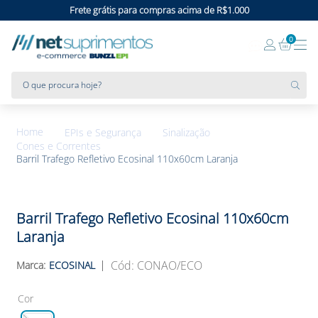
Frete grátis para compras acima de R$1.000
0
O que procura hoje?
EPIs e Segurança
Sinalização
Cones e Correntes
Barril Trafego Refletivo Ecosinal 110x60cm Laranja
Barril Trafego Refletivo Ecosinal 110x60cm
Laranja
:
CONAO/ECO
ECOSINAL
Cor