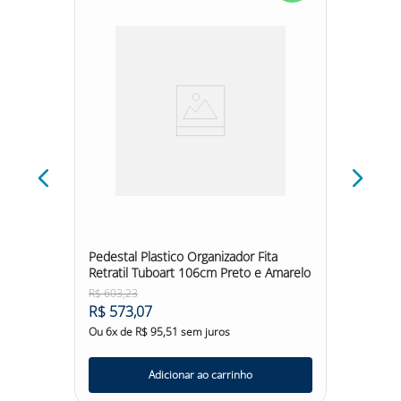
li 1,1m
Pedestal Plastico Organizador Fita
Cone 7
Retratil Tuboart 106cm Preto e Amarelo
R$
603
,
23
R$
156
,
R$
573
,
07
R$
14
Ou
6
x de
R$
95
,
51
sem juros
Ou
6
x d
Adicionar ao carrinho