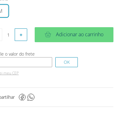
M
Adicionar ao carrinho
＋
ei meu CEP
artilhar