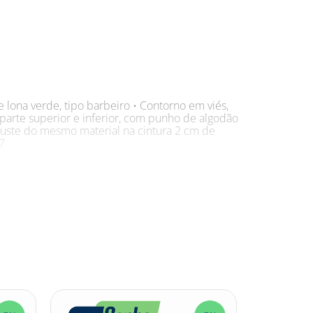
 lona verde, tipo barbeiro • Contorno em viés,
parte superior e inferior, com punho de algodão
ajuste do mesmo material na cintura 2 cm de
7
rio contra agentes abrasivos, escoriantes e
ficiente para o seu corpo? Apresentamos o
utros processos perigosos. Sabemos que a
tal Barbeiro Lona Elástico 110x65cm TKVB conta
o do usuário, seu fechamento nas costas é
mangas e dedal com elástico, garantindo um
ico 110x65cm TKVB na Net Suprimentos. Proteja-