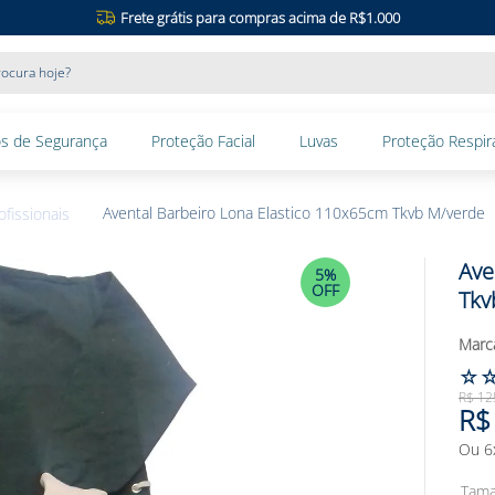
Frete grátis para compras acima de R$1.000
ocura hoje?
s de Segurança
Proteção Facial
Luvas
Proteção Respira
Avental Barbeiro Lona Elastico 110x65cm Tkvb M/verde
fissionais
Ave
5%
OFF
Tkv
☆
R$
12
R$
Ou
6
Tam