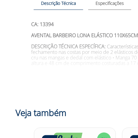
Descrição Técnica
Especificações
CA: 13394
AVENTAL BARBEIRO LONA ELÁSTICO 110X65CM
DESCRIÇÃO TÉCNICA ESPECÍFICA:
Característica
fechamento nas costas por meio de 2 elásticos d
cru nas mangas e dedal com elástico • Manga 70 
altura e 48 cm de comprimento costuradas a 17 
SUGESTÕES DE USO
Aplicações da Avental Barbe
térmicos provenientes de operações de soldage
Tamanho: Único Modelo: 737TKVB M VD Cor: Ver
DESCRIÇÃO CATEGORIA:
Você trabalha com oper
Avental Barbeiro Lona Elástico 110x65cm TKVB! 
Veja também
exposição a agentes abrasivos, escoriantes e tér
com lona verde resistente, tipo barbeiro, e cont
realizado por meio de 2 elásticos de 12 cm de 
ajuste perfeito e confortável. Não perca mais t
se de forma eficiente e tenha a tranquilidade de