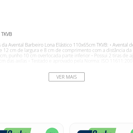
 TKVB
s da Avental Barbeiro Lona Elástico 110x65cm TKVB: • Avental de
e 12 cm de largura e 8 cm de comprimento com a distância da 
cm, punho 10 cm overlocada parte inferior • Possui 2 tiras de 
cm das axilas • Testado e aprovado pela Norma: ISO 11611:200
iro Lona Elástico 110x65cm TKVB: • Proteção do tronco do usuá
m e processos similares
VER MAIS
de Medidas: 1,10 m x 0,65 cm Marca: TKVB
ações de soldagem ou processos similares e busca proteção e
Ele te protege de forma adequada para atividades de solda e o
micos pode ser perigosa e prejudicial à saúde, por isso o Aven
orno em viés, o avental oferece proteção completa para o tronc
largura e 8 cm de comprimento, com punho de algodão cru nas 
empo e adquira agora mesmo o seu Avental Barbeiro Lona Elást
 trabalhar com segurança e conforto.