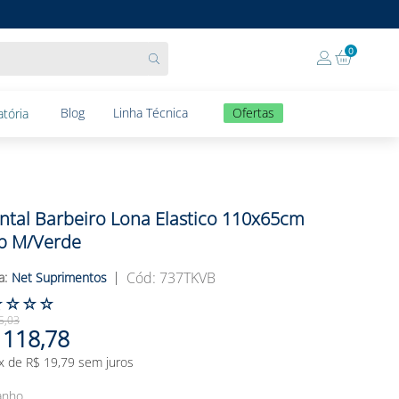
0
Blog
Linha Técnica
Ofertas
tória
ntal Barbeiro Lona Elastico 110x65cm
b M/verde
:
737TKVB
Net Suprimentos
☆
☆
☆
☆
5
,
03
118
,
78
x de
R$
19
,
79
sem juros
anho