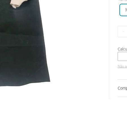
－
Não s
Comp