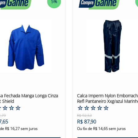
5%
nça! #aventaldesegurança #aventaldesegurançabarbeiro #avent
a Fechada Manga Longa Cinza
Calca Imperm Nylon Emborrac
t Shield
Refl Pantaneiro Xxg/azul Marinh
☆
☆
☆
☆
☆
☆
☆
☆
☆
2
,
79
R$
92
,
53
7
,
65
R$
87
,
90
 de
R$
16
,
27
sem juros
Ou
6
x de
R$
14
,
65
sem juros