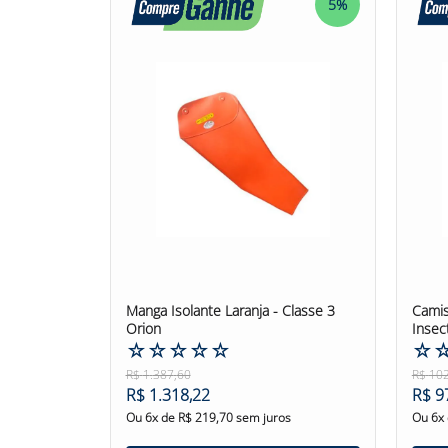
5%
Confira outras categorias de Avental de Segura
#EPI
Manga Isolante Laranja - Classe 3
Camis
Orion
Insec
☆
☆
☆
☆
☆
☆
R$
1
.
387
,
60
R$
10
R$
1
.
318
,
22
R$
9
Ou
6
x de
R$
219
,
70
sem juros
Ou
6
x