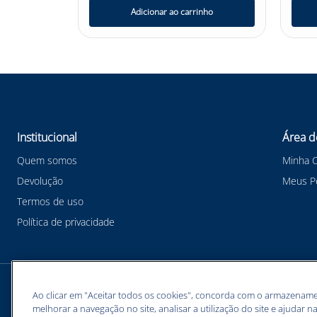
Adicionar ao carrinho
Institucional
Área d
Quem somos
Minha 
Devolução
Meus P
Termos de uso
Política de privacidade
Meios de pagamentos
Ao clicar em "Aceitar todos os cookies", concorda com o armazename
melhorar a navegação no site, analisar a utilização do site e ajudar na