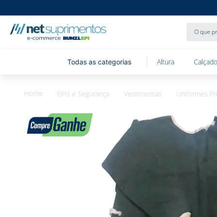
O que pr
Altura
Calçado
EPIs e Segurança
Vestimentas
Uniformes Pro