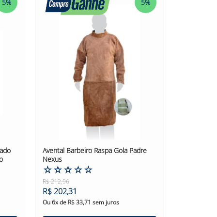
5%
5%
albarbeirolona #Aventallona #AventalTKVB #TKVB
hado
Avental Barbeiro Raspa Gola Padre
o
Nexus
☆
☆
☆
☆
☆
R$
212
,
96
R$
202
,
31
Ou
6
x de
R$
33
,
71
sem juros