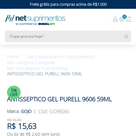
Frete grátis para compras acima de R$1.000
0
O que procura hoje?
Net Departamento (Departamento)
Net Categoria (Categoria)
Net Subcategoria (Subcategoria)
ANTISSEPTICO GEL PURELL 9606 59ML
5%
OFF
ANTISSEPTICO GEL PURELL 9606 59ML
:
GO9606I
GOJO
R$
16
,
45
R$
15
,
63
Ou
6
x de
R$
2
,
60
sem juros