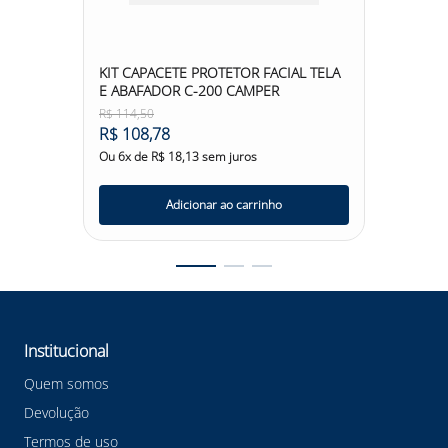
culada
KIT CAPACETE PROTETOR FACIAL TELA
SAPAT
E ABAFADOR C-200 CAMPER
MARLU
R$
114
,
50
R$
113
,
R$
108
,
78
R$
10
Ou
6
x de
R$
18
,
13
sem juros
Ou
6
x d
Adicionar ao carrinho
Institucional
Quem somos
Devolução
Termos de uso