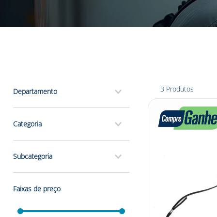
3
Produtos
Departamento
epis e segurança
Categoria
proteção facial
Subcategoria
acessórios
Faixas de preço
protetores faciais