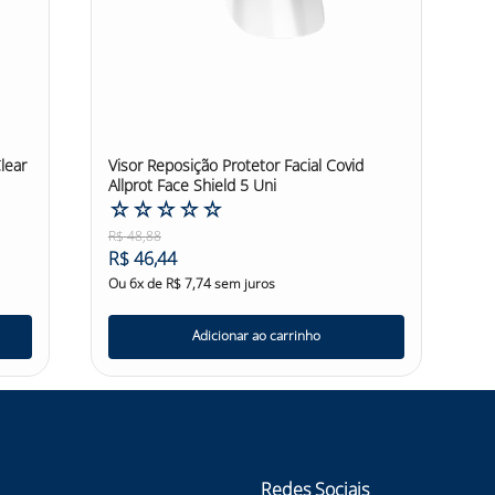
lear
Visor Reposição Protetor Facial Covid
Allprot Face Shield 5 Uni
☆
☆
☆
☆
☆
R$
48
,
88
R$
46
,
44
Ou
6
x de
R$
7
,
74
sem juros
Adicionar ao carrinho
Redes Sociais