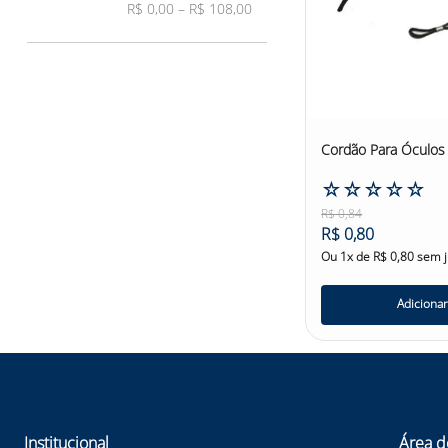
R$ 0,00
–
R$ 108,00
Cordão Para Óculos 
☆
☆
☆
☆
☆
R$
0
,
84
R$
0
,
80
Ou
1
x de
R$
0
,
80
sem j
Adicionar
Institucional
Área d