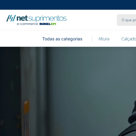
O que pr
Altura
Calçado