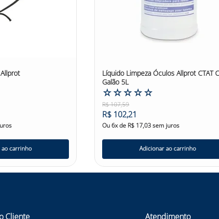
Allprot
Líquido Limpeza Óculos Allprot CTAT C
Galão 5L
☆
☆
☆
☆
☆
R$
107
,
59
R$
102
,
21
uros
Ou
6
x de
R$
17
,
03
sem juros
 ao carrinho
Adicionar ao carrinho
o Cliente
Atendimento