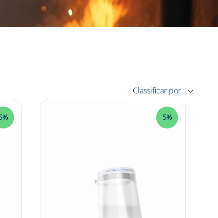
5%
5%