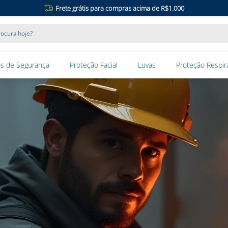
Frete grátis para compras acima de R$1.000
ocura hoje?
s de Segurança
Proteção Facial
Luvas
Proteção Respira