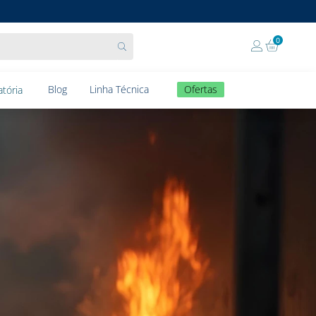
0
Blog
Linha Técnica
Ofertas
tória