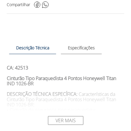
Compartilhar
Descrição Técnica
Especificações
CA: 42513
Cinturão Tipo Paraquedista 4 Pontos Honeywell Titan
IND 1026-BR
DESCRIÇÃO TÉCNICA ESPECÍFICA:
Características da
Cinturão Tipo Paraquedista 4 Pontos Honeywell Titan
IND 1026-BR:
• Cinturão de segurança, tipo paraquedista;
• Confeccionado em poliamida de alta densidade para
trabalhos em altura;
VER MAIS
• Possui reforço lombar e regulagem rápida em todos os