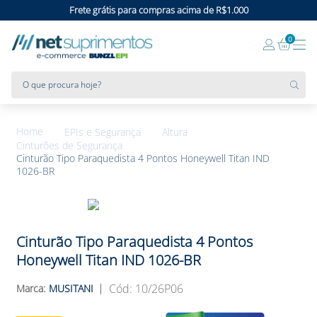
Frete grátis para compras acima de R$1.000
0
O que procura hoje?
EPIs e Segurança
Altura
Cinturões de Segurança
Cinturão Tipo Paraquedista 4 Pontos Honeywell Titan IND
1026-BR
Cinturão Tipo Paraquedista 4 Pontos
Honeywell Titan IND 1026-BR
:
10/26P06
MUSITANI