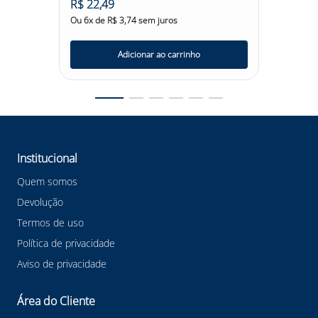
R$
22
,
49
R$
31
,
Ou
6
x de
R$
3
,
74
sem juros
Ou
6
x d
Adicionar ao carrinho
Institucional
Quem somos
Devolução
Termos de uso
Política de privacidade
Aviso de privacidade
Área do Cliente