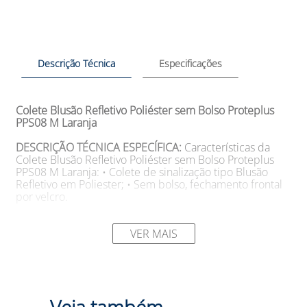
Descrição Técnica
Especificações
Colete Blusão Refletivo Poliéster sem Bolso Proteplus
PPS08 M Laranja
DESCRIÇÃO TÉCNICA ESPECÍFICA:
Características da
Colete Blusão Refletivo Poliéster sem Bolso Proteplus
PPS08 M Laranja: • Colete de sinalização tipo Blusão
Refletivo em Poliester; • Sem bolso, fechamento frontal
por velcro.
SUGESTÕES DE USO
Aplicações da Colete Blusão
Refletivo Poliéster sem Bolso Proteplus PPS08 M Laranja:
VER MAIS
• Para utilização em atividades onde requer sinalização
para o usuário que envolvam visualização diurna e
noturna; • Atende as exigências da Norma EN 471.
Modelo: 16000P M LR Cor: Laranja Marca: Proteplus