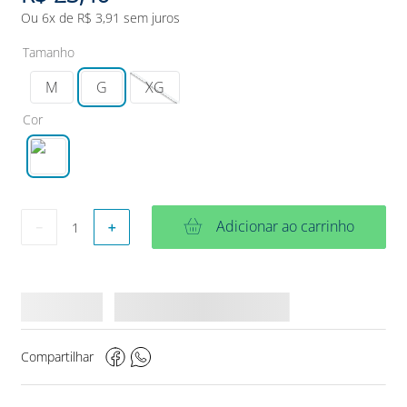
Ou
6
x de
R$
3
,
91
sem juros
Tamanho
M
G
XG
Cor
Adicionar ao carrinho
－
＋
Compartilhar