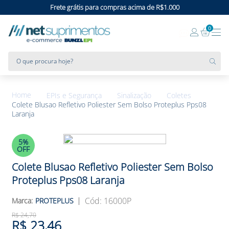
Frete grátis para compras acima de R$1.000
0
O que procura hoje?
EPIs e Segurança
Sinalização
Coletes
Colete Blusao Refletivo Poliester Sem Bolso Proteplus Pps08
Laranja
5%
OFF
Colete Blusao Refletivo Poliester Sem Bolso
Proteplus Pps08 Laranja
:
16000P
PROTEPLUS
R$
24
,
70
R$
23
,
46