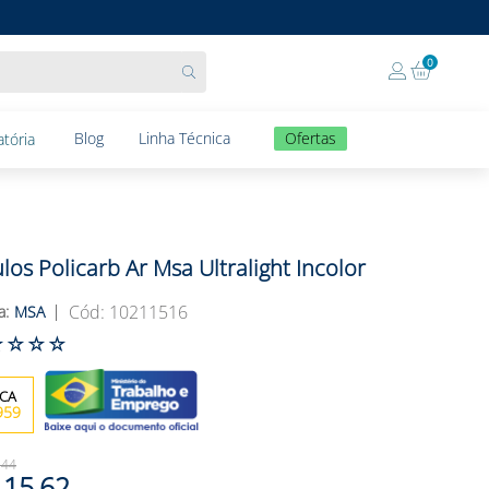
0
Blog
Linha Técnica
Ofertas
tória
los Policarb Ar Msa Ultralight Incolor
:
10211516
MSA
☆
☆
☆
☆
959
,
44
15
,
62