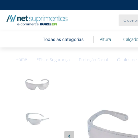
O que pr
Altura
Calçado
EPIs e Segurança
Proteção Facial
Óculos de