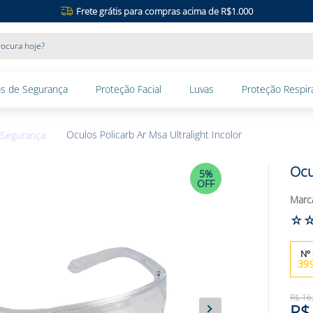
Frete grátis para compras acima de R$1.000
ocura hoje?
s de Segurança
Proteção Facial
Luvas
Proteção Respira
Oculos Policarb Ar Msa Ultralight Incolor
 Segurança
Ocu
5%
OFF
☆
39
R$
16
R$