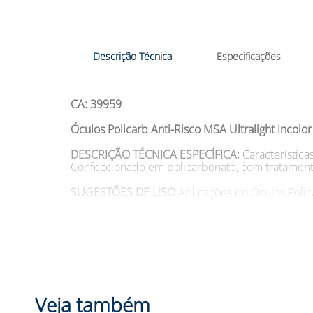
Descrição Técnica
Especificações
CA: 39959
Óculos Policarb Anti-Risco MSA Ultralight Incolor
DESCRIÇÃO TÉCNICA ESPECÍFICA:
Característica
Confeccionado em policarbonato, com tratamento a
SUGESTÕES DE USO
Aplicações do Óculos Polica
Modelo: 10211516 00 IN Cor: Incolor Marca: MS
DESCRIÇÃO CATEGORIA:
Você se preocupa com a
partículas sólidas? Se sim, temos a solução para 
sua proteção. Além de proporcionar segurança, o
produto único no mercado. Com lentes de policar
disso, as lentes incolores oferecem visibilidade
Veja também
agora mesmo o Óculos Policarb Anti-Risco MSA Ul