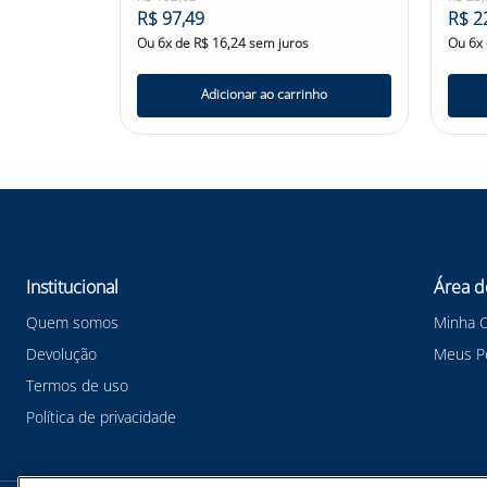
R$
97
,
49
R$
2
Ou
6
x de
R$
16
,
24
sem juros
Ou
6
x
Adicionar ao carrinho
Institucional
Área d
Quem somos
Minha 
Devolução
Meus P
Termos de uso
Política de privacidade