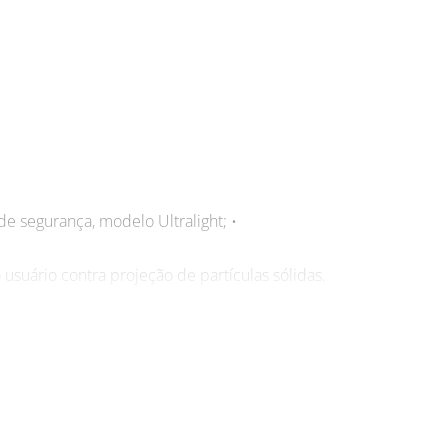
 de segurança, modelo Ultralight; •
usuário contra projeção de partículas sólidas.
 de proteger seus olhos contra projeções de
l para atender as suas necessidades e garantir a
uma série de diferenciais que o tornam um
do proteção e conforto para quem o utiliza, além
 sua segurança no ambiente de trabalho! Adquira
 trabalhar com segurança e conforto. Acesse já o