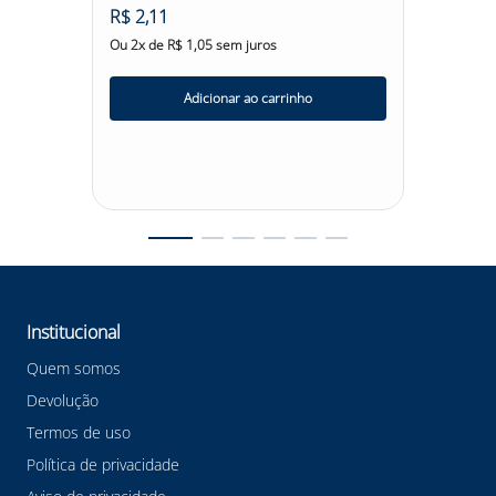
R$
2
,
11
ries
Lente I
Optrel
Ou
2
x de
R$
1
,
05
sem juros
R$
84
,
1
R$
79
,
Adicionar ao carrinho
Ou
6
x d
Institucional
Quem somos
Devolução
Termos de uso
Política de privacidade