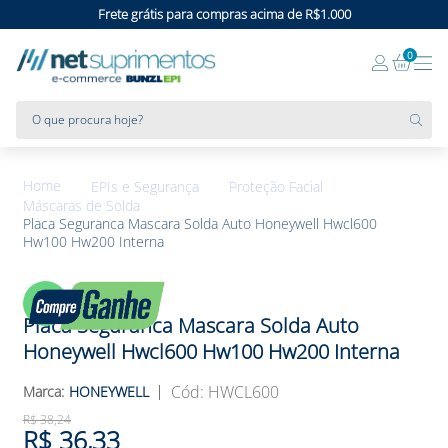
Frete grátis para compras acima de R$1.000
0
O que procura hoje?
EPIs e Segurança
Proteção Facial
Máscaras de Solda
Placa Seguranca Mascara Solda Auto Honeywell Hwcl600
Hw100 Hw200 Interna
5%
OFF
Placa Seguranca Mascara Solda Auto
Honeywell Hwcl600 Hw100 Hw200 Interna
:
HWCL600
HONEYWELL
R$
38
,
24
R$
36
,
33