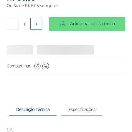
Ou
6
x de
R$
6
,
05
sem juros
Adicionar ao carrinho
－
＋
Compartilhar
Descrição Técnica
Especificações
CA: