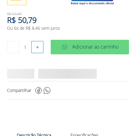
R$
53
,
46
R$
50
,
79
Ou
6
x de
R$
8
,
46
sem juros
Adicionar ao carrinho
－
＋
Compartilhar
Descrição Técnica
Especificações