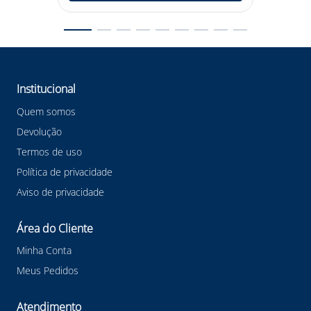
Confira outras categorias de Proteção de Segurança!
#proteçãodesegurança #proteçãodesegurançaleal
#proteçãopolicarbincolor #univet
#proteçãopolicarbarar #proteçãounivet #6X3 #EPI
Institucional
Quem somos
Devolução
Termos de uso
Política de privacidade
Aviso de privacidade
Área do Cliente
Minha Conta
Meus Pedidos
Atendimento