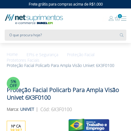
Frete grátis para compras acima de R$1.000
0
O que procura hoje?
EPIs e Segurança
Proteção Facial
Protetores Faciais
Proteção Facial Policarb Para Ampla Visão Univet 6X3F0100
5%
OFF
Proteção Facial Policarb Para Ampla Visão
Univet 6X3F0100
:
6X3F0100
UNIVET
38387