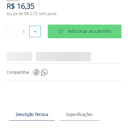
R$
17
,
21
R$
16
,
35
Ou
6
x de
R$
2
,
72
sem juros
Adicionar ao carrinho
－
＋
Compartilhar
Descrição Técnica
Especificações