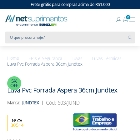
Frete grátis para compras acima de R$1.000
0
O que procura hoje?
EPIs e Segurança
Luvas
Luvas Térmicas
Luva Pvc Forrada Aspera 36cm Jundtex
5%
OFF
Luva Pvc Forrada Aspera 36cm Jundtex
:
603/JUND
JUNDTEX
30514