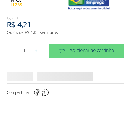
11268
R$
4
,
43
R$
4
,
21
Ou
4
x de
R$
1
,
05
sem juros
Adicionar ao carrinho
－
＋
Compartilhar