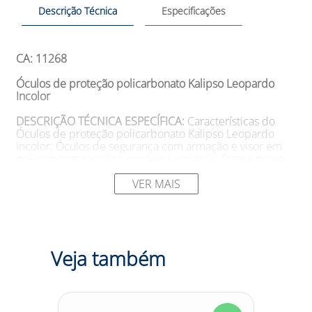
Descrição Técnica
Especificações
CA: 11268
Óculos de proteção policarbonato Kalipso Leopardo
Incolor
DESCRIÇÃO TÉCNICA ESPECÍFICA:
Características do
Óculos de proteção policarbonato Kalipso Leopardo
Incolor: Óculos de segurança com armação e visor em
policarbonato Incolor, modelo Leopardo; Possui ponte
nasal injetada na lente; As hastes tipo espátula são
confeccionadas do mesmo material da lente e
VER MAIS
articuladas por meio de parafusos metálicos; Testado e
aprovado pela Norma ANSI Z87.1/89.
SUGESTÕES DE USO
Aplicações do Óculos de proteção
policarbonato Kalipso Leopardo Incolor: Para proteção
Veja também
dos olhos do usuário contra impactos de partículas
volantes frontais.
Modelo: 418 Cor: Incolor Marca: Kalipso