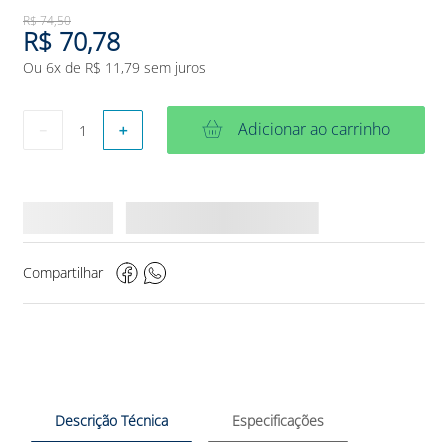
R$
74
,
50
R$
70
,
78
Ou
6
x de
R$
11
,
79
sem juros
Adicionar ao carrinho
－
＋
Compartilhar
Descrição Técnica
Especificações