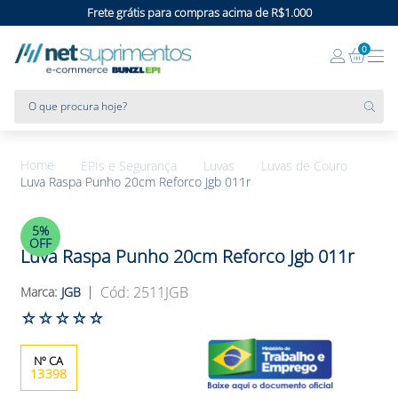
Frete grátis para compras acima de R$1.000
0
O que procura hoje?
EPIs e Segurança
Luvas
Luvas de Couro
Luva Raspa Punho 20cm Reforco Jgb 011r
5%
OFF
Luva Raspa Punho 20cm Reforco Jgb 011r
:
2511JGB
JGB
☆
☆
☆
☆
☆
13398