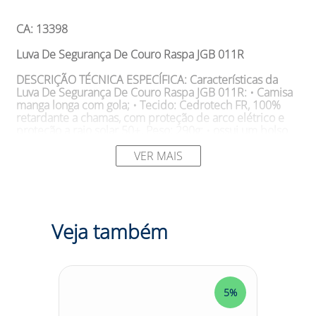
CA: 13398
Luva De Segurança De Couro Raspa JGB 011R
DESCRIÇÃO TÉCNICA ESPECÍFICA:
Características da
Luva De Segurança De Couro Raspa JGB 011R: • Camisa
manga longa com gola; • Tecido: Cedrotech FR, 100%
retardante a chamas, com proteção de arco elétrico e
proteção a raio solar 50+. Peso: 290g; • ossui um bolso
com tampa na frente (lateral esquerda); fechamento
frontal com botões encobertos; • Possui faixa refletiva de
VER MAIS
cinco cm nas cores alaranjados com prata; • Atende às
normas EN 420 - Requisitos Gerais BS EN 388 - Riscos
Mecânicos;
SUGESTÕES DE USO
Aplicações da Luva De Segurança
Veja também
De Couro Raspa JGB 011R: • Proteção das pernas do
usuário contra agentes térmicos provenientes de arco
elétrico e fogo repentino.
Tamanho: G Modelo: 2511JGB Cor: Natural Marca: JGB
5%
5%
DESCRIÇÃO:
Necessita de proteção mecânica aliada ao