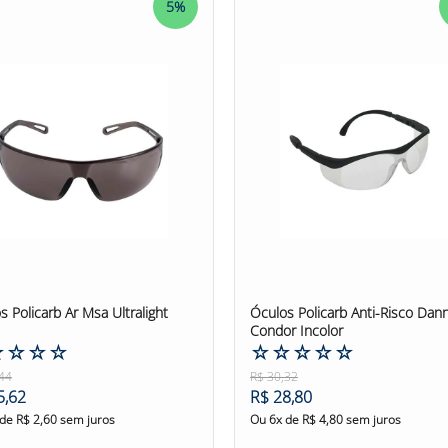
5%
nça! #oculosdesegurança #oculosdesegurançaalbatrossmsa #ocu
s Policarb Ar Msa Ultralight
Óculos Policarb Anti-Risco Dan
Condor Incolor
☆
☆
☆
☆
☆
☆
☆
☆
☆
44
R$
30
,
32
5
,
62
R$
28
,
80
 de
R$
2
,
60
sem juros
Ou
6
x de
R$
4
,
80
sem juros