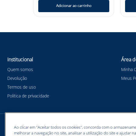
nho
Adicionar ao carrinho
Institucional
Área d
Quem somos
Minha 
Devolução
Meus P
Termos de uso
Política de privacidade
Meios de pagamentos
Ao clicar em "Aceitar todos os cookies", concorda com o armazename
melhorar a navegação no site, analisar a utilização do site e ajudar na