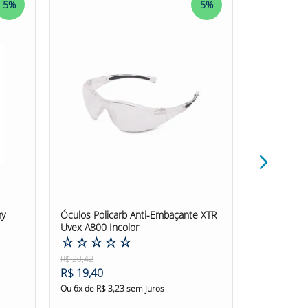
5%
5%
lospolicarbcinza #msa #oculospolicarbarae
ny
Óculos Policarb Anti-Embaçante XTR
Óculos Poli
Uvex A800 Incolor
Pigeon Inco
☆
☆
☆
☆
☆
☆
☆
☆
R$
20
,
42
R$
62
,
57
R$
19
,
40
R$
59
,
44
Ou
6
x de
R$
3
,
23
sem juros
Ou
6
x de
R$