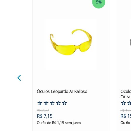
5%
5%
Confira outras categorias de Óculos de Segura
#oculosmsa #EPI
co MSA
Óculos Leopardo Ar Kalipso
Oculo
Cinza
☆
☆
☆
☆
☆
☆
R$
7
,
53
R$
16
,
R$
7
,
15
R$
1
Ou
6
x de
R$
1
,
19
sem juros
Ou
6
x