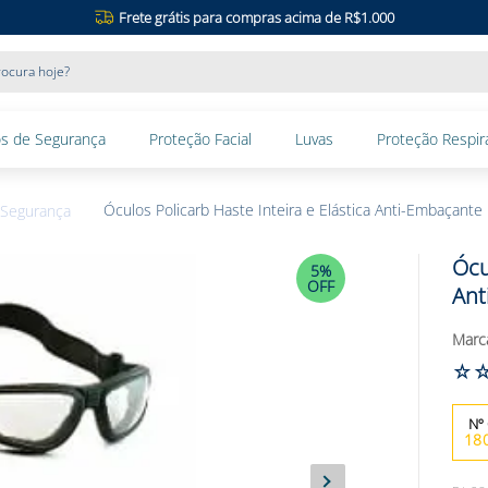
Frete grátis para compras acima de R$1.000
ocura hoje?
s de Segurança
Proteção Facial
Luvas
Proteção Respira
Óculos Policarb Haste Inteira e Elástica Anti-Embaçante
 Segurança
Ócu
5%
OFF
Ant
☆
18