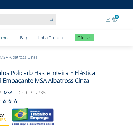
0
Blog
Linha Técnica
Ofertas
tória
 MSA Albatross Cinza
los Policarb Haste Inteira E Elástica
i-Embaçante MSA Albatross Cinza
:
217735
MSA
☆
☆
☆
☆
066