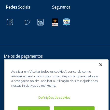
Redes Sociais
Seguranca
Meios de pagamentos
Ao clicar em "Aceitar todos os cookies", concorda com o
armazenamento de cookies no seu dispositivo para melhorar
a navegação no site, analisar a utilização do site e ajudar nas
nossas iniciativas de marketing.
Definições de cookies
BUNZL EQUIPAMENTOS PARA PROTEÇÃO INDIVIDUAL. - CNPJ:
43.854.777/0001-26 - Estrada Velha Guarulhos, 5135 - Jardim Arapongas -
Guarulhos - SP, 07210-250 -
sac@netsuprimentos.com.br