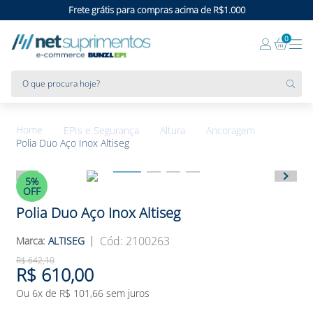
Frete grátis para compras acima de R$1.000
0
O que procura hoje?
EPIs e Segurança
Altura
Ancoragem
Polia Duo Aço Inox Altiseg
5%
OFF
Polia Duo Aço Inox Altiseg
:
2100263
ALTISEG
R$
642
,
10
R$
610
,
00
Ou
6
x de
R$
101
,
66
sem juros