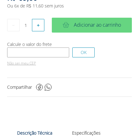
Ou
6
x de
R$
11
,
60
sem juros
Adicionar ao carrinho
－
＋
Não sei meu CEP
Compartilhar
Descrição Técnica
Especificações