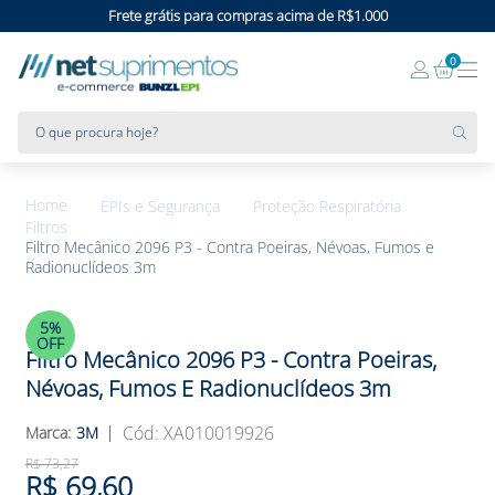
Frete grátis para compras acima de R$1.000
0
O que procura hoje?
EPIs e Segurança
Proteção Respiratória
Filtros
Filtro Mecânico 2096 P3 - Contra Poeiras, Névoas, Fumos e
Radionuclídeos 3m
5%
OFF
Filtro Mecânico 2096 P3 - Contra Poeiras,
Névoas, Fumos E Radionuclídeos 3m
:
XA010019926
3M
R$
73
,
27
R$
69
,
60