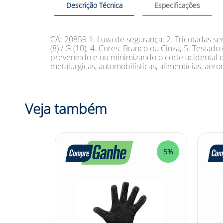
Descrição Técnica
Especificações
CA: 20859 1. Luva de segurança; 2. Tricotadas se
(8) / G (10); 4. Cores: Branco ou Cinza; 5. Test
prevenindo e ou minimizando o corte acidental do
metalúrgicas, automobilísticas, alimentícias, aeron
Veja também
5%
5%