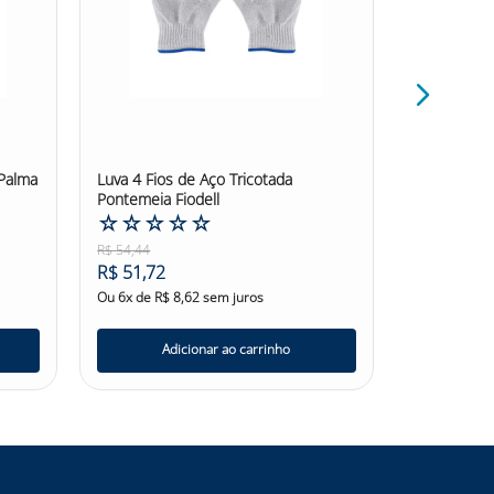
 Palma
Luva 4 Fios de Aço Tricotada
Luva Tricot
Pontemeia Fiodell
Fiodell
☆
☆
☆
☆
☆
☆
☆
☆
R$
54
,
44
R$
35
,
79
R$
51
,
72
R$
34
,
00
Ou
6
x de
R$
8
,
62
sem juros
Ou
6
x de
R$
Adicionar ao carrinho
Ad