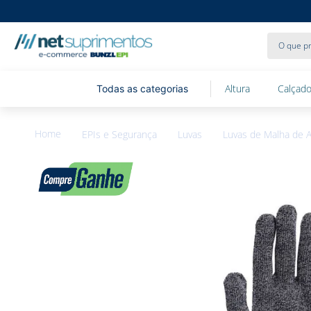
O que pr
Altura
Calçado
EPIs e Segurança
Luvas
Luvas de Malha de 