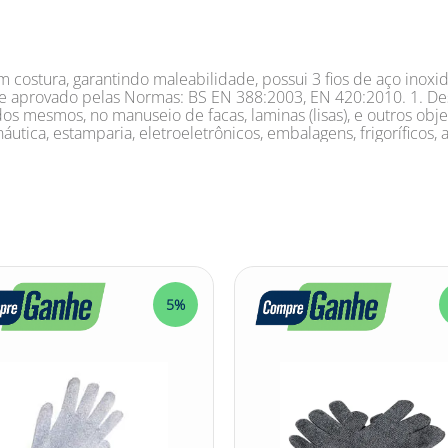
m costura, garantindo maleabilidade, possui 3 fios de aço inoxid
ado e aprovado pelas Normas: BS EN 388:2003, EN 420:2010. 1. De
s mesmos, no manuseio de facas, laminas (lisas), e outros objeto
áutica, estamparia, eletroeletrônicos, embalagens, frigoríficos, 
5%