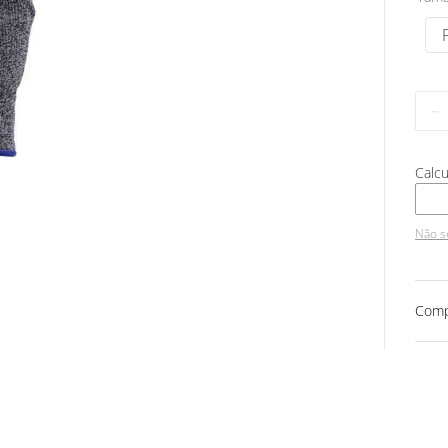
－
Não s
Comp