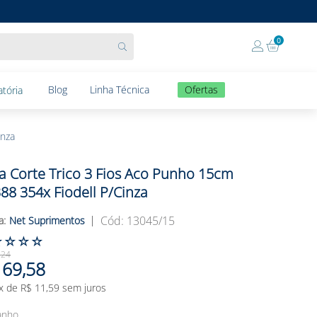
0
Blog
Linha Técnica
Ofertas
tória
inza
a Corte Trico 3 Fios Aco Punho 15cm
88 354x Fiodell P/cinza
:
13045/15
Net Suprimentos
☆
☆
☆
☆
,
24
69
,
58
x de
R$
11
,
59
sem juros
anho