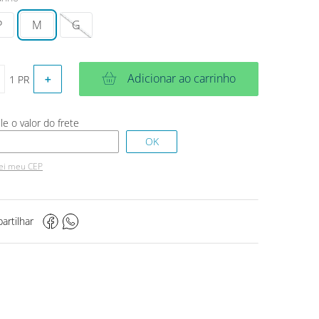
P
M
G
Adicionar ao carrinho
＋
ei meu CEP
artilhar