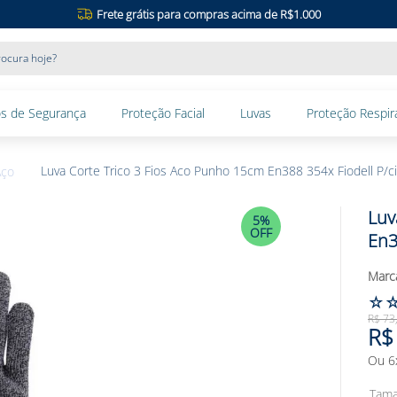
Frete grátis para compras acima de R$1.000
ocura hoje?
s de Segurança
Proteção Facial
Luvas
Proteção Respira
Luva Corte Trico 3 Fios Aco Punho 15cm En388 354x Fiodell P/c
Aço
Luv
5%
OFF
En3
☆
R$
73
R$
Ou
6
Tam