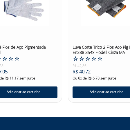
4 Fios de Aço Pigmentada
Luva Corte Trico 2 Fios Aco Pig
l
En388 354x Fiodell Cinza M//
☆
☆
☆
☆
☆
☆
☆
☆
☆
58
R$
42
,
86
7
,
05
R$
40
,
72
 de
R$
11
,
17
sem juros
Ou
6
x de
R$
6
,
78
sem juros
Adicionar ao carrinho
Adicionar ao carrinho