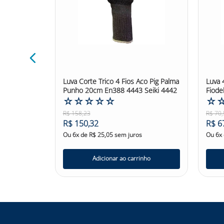
 de Aço
Luva Corte Trico 4 Fios Aco Pig Palma
Luva 
Punho 20cm En388 4443 Seiki 4442
Fiodel
☆
☆
☆
☆
☆
☆
R$
158
,
23
R$
70
,
R$
150
,
32
R$
6
Ou
6
x de
R$
25
,
05
sem juros
Ou
6
x
nho
Adicionar ao carrinho