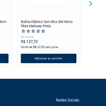
icro
Botina Elástico Sem Bico Bid Micro
Botina Elás
Fibra Marluvas Preta
Micro Fibra
☆
☆
☆
☆
☆
☆
☆
☆
R$
144
,
95
R$
148
,
06
R$
137
,
70
R$
140
,
66
Ou
6
x de
R$
22
,
95
sem juros
Ou
6
x de
R$
Adicionar ao carrinho
Ad
Redes Sociais