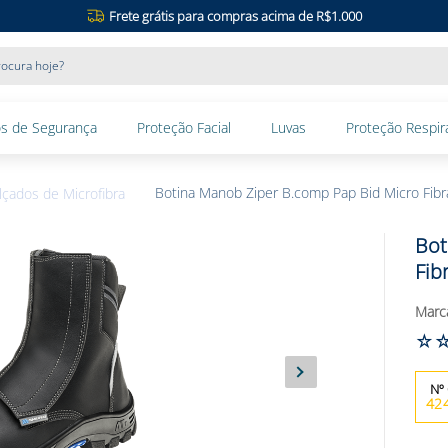
Frete grátis para compras acima de R$1.000
ocura hoje?
s de Segurança
Proteção Facial
Luvas
Proteção Respira
Botina Manob Ziper B.comp Pap Bid Micro Fibr
lçados de Microfibra
Bot
Fib
☆
42