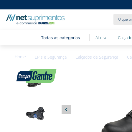
O que pr
Altura
Calçado
EPIs e Segurança
Calçados de Segurança
Ca