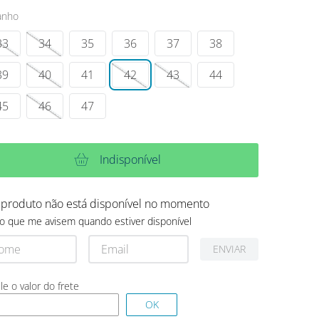
anho
33
34
35
36
37
38
39
40
41
42
43
44
45
46
47
Indisponível
 produto não está disponível no momento
o que me avisem quando estiver disponível
ENVIAR