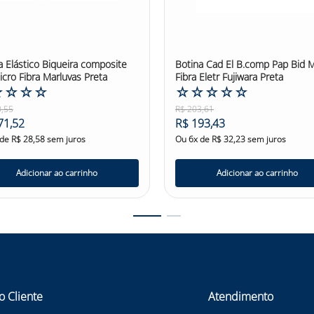
a Elástico Biqueira composite
Botina Cad El B.comp Pap Bid M
icro Fibra Marluvas Preta
Fibra Eletr Fujiwara Preta
☆
☆
☆
☆
☆
☆
☆
☆
☆
0
,
55
R$
203
,
61
71
,
52
R$
193
,
43
 de
R$
28
,
58
sem juros
Ou
6
x de
R$
32
,
23
sem juros
Adicionar ao carrinho
Adicionar ao carrinho
o Cliente
Atendimento