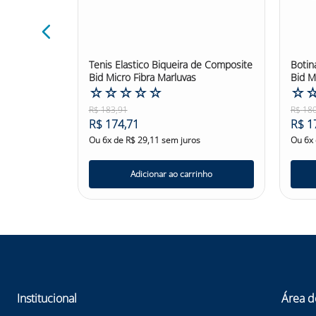
 Correio
Tenis Elastico Biqueira de Composite
Botin
Bid Micro Fibra Marluvas
Bid M
☆
☆
☆
☆
☆
☆
R$
183
,
91
R$
18
R$
174
,
71
R$
1
Ou
6
x de
R$
29
,
11
sem juros
Ou
6
x
nho
Adicionar ao carrinho
Institucional
Área d