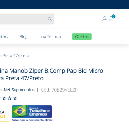
0
Blog
Linha Técnica
Ofertas
tória
a Preta 47/preto
ina Manob Ziper B.comp Pap Bid Micro
ra Preta 47/preto
:
70B29VELZP
Net Suprimentos
☆
☆
☆
☆
421