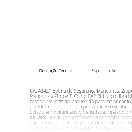
Descrição Técnica
Especificações
CA: 42421
Botina de Segurança Manobrista Zipp
Manobrista Zipper B.Comp PAP Bid Microfibra Marl
gáspea em material não tecido para maior confort
à perfuração e costurada pelo processo strobel. -
Solado em poliuretano bidensidade, injetado dir
de Uso:
- Ideal para profissionais que trabalham 
para proteção contra impactos de quedas de objet
trabalhadores que necessitam de um calçado segur