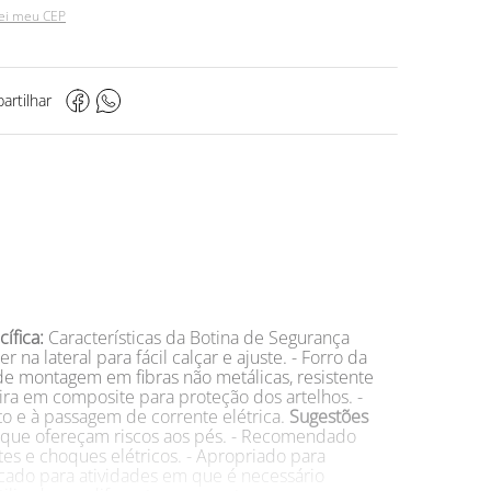
ei meu CEP
artilhar
ífica:
Características da Botina de Segurança
 lateral para fácil calçar e ajuste. - Forro da
 de montagem em fibras não metálicas, resistente
ueira em composite para proteção dos artelhos. -
to e à passagem de corrente elétrica.
Sugestões
des que ofereçam riscos aos pés. - Recomendado
tes e choques elétricos. - Apropriado para
dicado para atividades em que é necessário