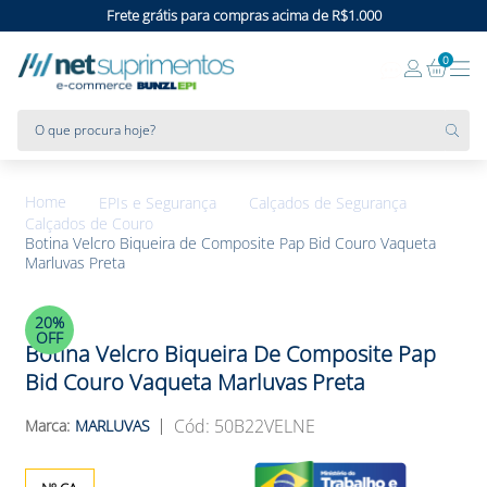
Frete grátis para compras acima de R$1.000
0
O que procura hoje?
EPIs e Segurança
Calçados de Segurança
Calçados de Couro
Botina Velcro Biqueira de Composite Pap Bid Couro Vaqueta
Marluvas Preta
20%
OFF
Botina Velcro Biqueira De Composite Pap
Bid Couro Vaqueta Marluvas Preta
:
50B22VELNE
MARLUVAS