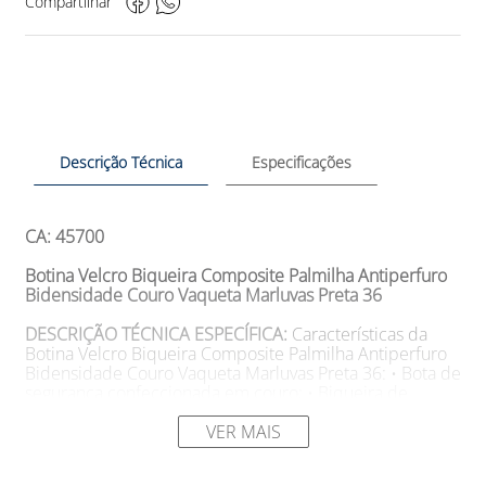
Compartilhar
Descrição Técnica
Especificações
CA: 45700
Botina Velcro Biqueira Composite Palmilha Antiperfuro
Bidensidade Couro Vaqueta Marluvas Preta 36
DESCRIÇÃO TÉCNICA ESPECÍFICA:
Características da
Botina Velcro Biqueira Composite Palmilha Antiperfuro
Bidensidade Couro Vaqueta Marluvas Preta 36: • Bota de
segurança confeccionada em couro; • Biqueira de
composite leve, antimagnética, anticorrosiva e
ultrarresistente; • Colarinho soft acolchoado, fechamento
VER MAIS
por contato; • Solado em PU bidensidade, com sistema
de absorção de impacto, injetado diretamente no