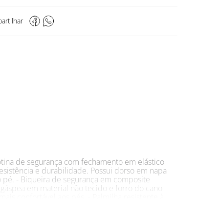
artilhar
otina de segurança com fechamento em elástico
esistência e durabilidade. Possui dorso em napa
do pé. - Biqueira de segurança em composite
 gáspea em material não tecido e forro do cano
s confortável aos pés. - Palmilha resistente à
lha SOFTSYSTEM em EVA Soft com excelente
camadas de poliuretano (PU) expandido e