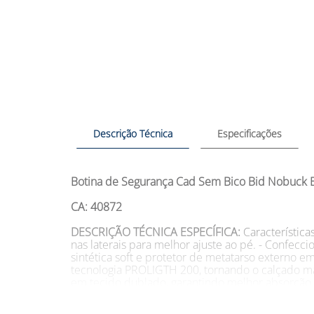
Descrição Técnica
Especificações
Botina de Segurança Cad Sem Bico Bid Nobuck 
CA: 40872
DESCRIÇÃO TÉCNICA ESPECÍFICA:
Característica
nas laterais para melhor ajuste ao pé. - Confec
sintética soft e protetor de metatarso externo 
tecnologia PROLIGTH 200, tornando o calçado mais
em tecido dublado, garantindo melhor absorção e
perfuração, flexível e com total conforto ao u
memória e espessura de 4 mm traz ainda mais co