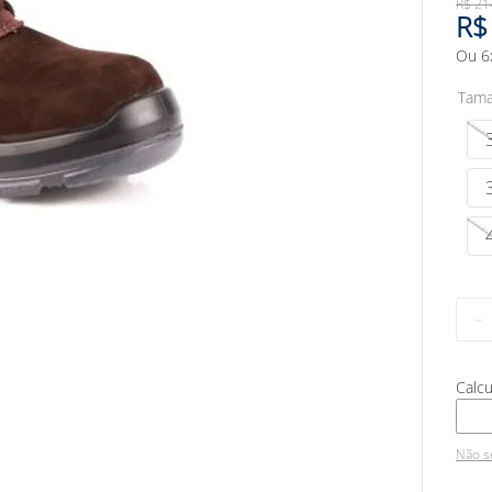
R$
21
R$
Ou
6
Tam
－
Não s