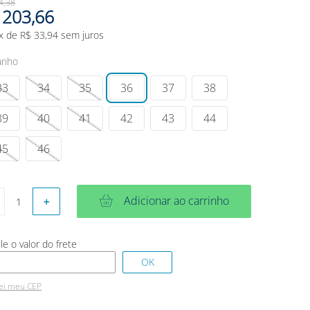
4
,
38
203
,
66
x de
R$
33
,
94
sem juros
anho
33
34
35
36
37
38
39
40
41
42
43
44
45
46
Adicionar ao carrinho
＋
ei meu CEP