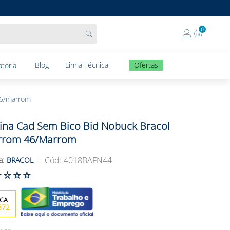
0
Blog
Linha Técnica
Ofertas
tória
46/marrom
ina Cad Sem Bico Bid Nobuck Bracol
rrom 46/marrom
:
4018BAFN44
BRACOL
☆
☆
☆
☆
872