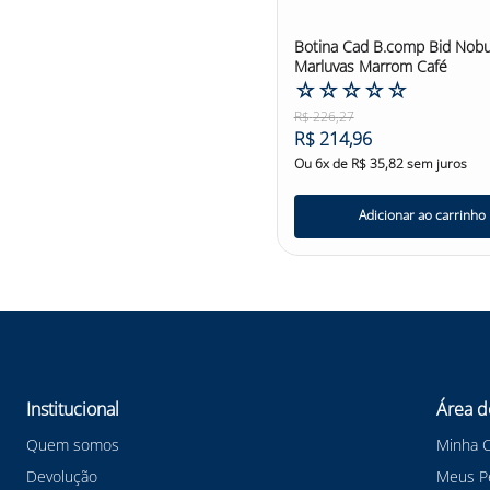
Botina Cad B.comp Bid Nob
Marluvas Marrom Café
☆
☆
☆
☆
☆
R$
226
,
27
R$
214
,
96
Ou
6
x de
R$
35
,
82
sem juros
Adicionar ao carrinho
Institucional
Área d
Quem somos
Minha 
Devolução
Meus P