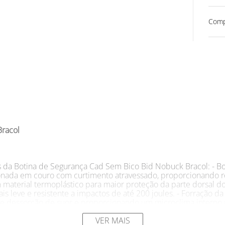
Comp
Bracol
s da Botina de Segurança Cad Sem Bico Bid Nobuck Bracol: - B
cionada em couro com curtimento atravessado, proporcionando r
em material termoplástico para maior proteção da parte dorsal 
 leve e resistente a impactos de até 200 joules. - Forração da
 dessorção de suor e proporcionando um microclima interno mai
suário, protegendo 100% da área plantar dos pés. A sobrepalmi
nforto ao calçado. - Solado bidensidade constituído de duas 
VER MAIS