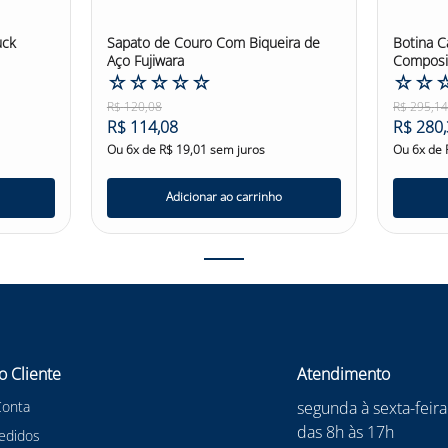
uck
Sapato de Couro Com Biqueira de
Botina Cadarço Biqueira de
Aço Fujiwara
Composi
☆
☆
☆
☆
☆
Preta
☆
☆
R$
120
,
08
R$
295
,
1
R$
114
,
08
R$
280
,
Ou
6
x de
R$
19
,
01
sem juros
Ou
6
x de
Adicionar ao carrinho
o Cliente
Atendimento
Conta
segunda à sexta-feira
das 8h às 17h
edidos