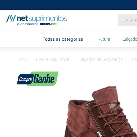
O que pr
Altura
Calçado
EPIs e Segurança
Calçados de Segurança
Ca