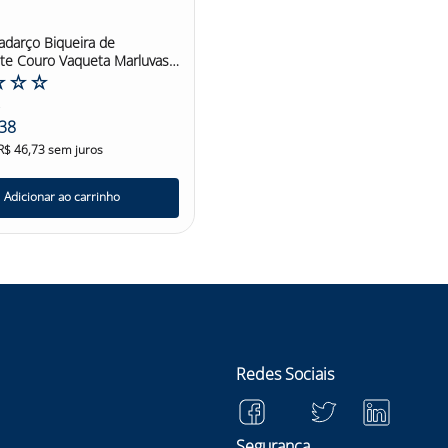
te Couro Vaqueta Marluvas
☆
☆
☆
4
38
R$
46
,
73
sem juros
Adicionar ao carrinho
Redes Sociais
Seguranca