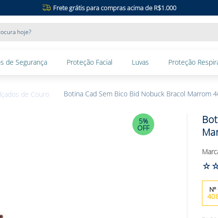
Frete grátis para compras acima de R$1.000
ocura hoje?
s de Segurança
Proteção Facial
Luvas
Proteção Respira
Botina Cad Sem Bico Bid Nobuck Bracol Marrom 
lçados de Couro
Bot
5%
OFF
Ma
☆
40