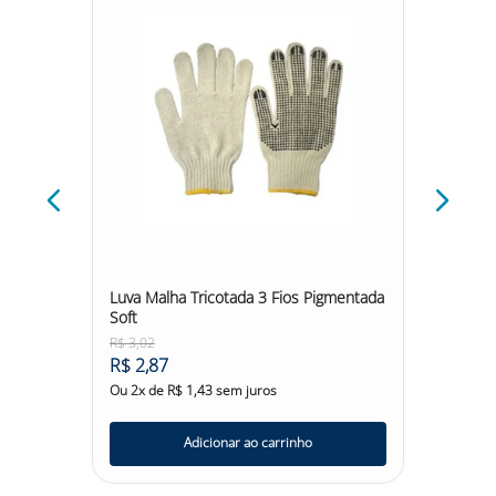
Mista
Luva Malha Tricotada 3 Fios Pigmentada
Luva C
Soft
3543d 
/cinza
R$
3
,
02
R$
31
,
2
R$
2
,
87
R$
29
,
Ou
2
x de
R$
1
,
43
sem juros
Ou
6
x d
Adicionar ao carrinho