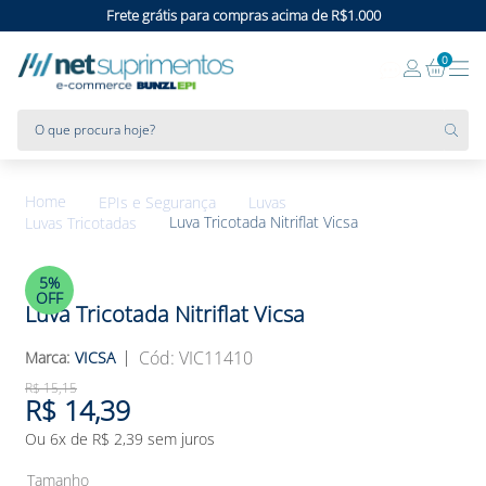
Frete grátis para compras acima de R$1.000
0
O que procura hoje?
EPIs e Segurança
Luvas
Luva Tricotada Nitriflat Vicsa
Luvas Tricotadas
5%
OFF
Luva Tricotada Nitriflat Vicsa
:
VIC11410
VICSA
R$
15
,
15
R$
14
,
39
Ou
6
x de
R$
2
,
39
sem juros
Tamanho