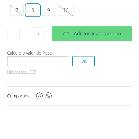
7
8
9
10
Adicionar ao carrinho
－
＋
Não sei meu CEP
Compartilhar