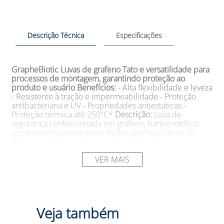
Descrição Técnica
Especificações
GrapheBiotic
Luvas de grafeno
Tato e versatilidade para
processos de montagem, garantindo proteção ao
produto e usuário
Benefícios:
- Alta flexibilidade e leveza
- Resistente à tração e impermeabilidade - Proteção
antibacteriana e UV - Propriedades antiestáticas -
Proteção térmica até 250ºC*
Descrição:
Luva de
segurança confeccionada em grafeno, banho nitrílico
espumoso na palma e nos dedos, punho elástico. (*)
Para mais informações, consulte a ficha técnica.
Aplicações:
- Manuseio de peças secas ou levemente
oleadas - Peças com alta temperatura até 250°C* -
VER MAIS
Atividades que exigem sensibilidade tátil e aderência -
Setores de montagem e manutenção
Código:
DA-50.000
Tamanho(s):
XP (6) | P (7) | M (8) | G (9) | XG (10) | XXG
(11)
Cor:
Cinza
Normas Técnicas:
EN 388:2016 | EN
407:2004
CA:
42017
Veja também