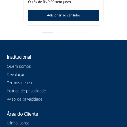
Ou
6
x de
R$
9
,
09
sem juros
Ou
6
x d
Adicionar ao carrinho
Institucional
Quem somos
Devolução
Termos de uso
Política de privacidade
Aviso de privacidade
Área do Cliente
Minha Conta