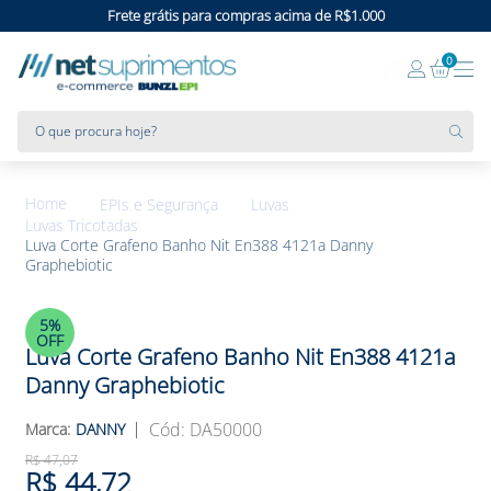
Frete grátis para compras acima de R$1.000
0
O que procura hoje?
EPIs e Segurança
Luvas
Luvas Tricotadas
Luva Corte Grafeno Banho Nit En388 4121a Danny
Graphebiotic
5%
OFF
Luva Corte Grafeno Banho Nit En388 4121a
Danny Graphebiotic
:
DA50000
DANNY
R$
47
,
07
R$
44
,
72