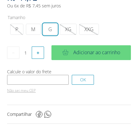
Ou
6
x de
R$
7
,
45
sem juros
Tamanho
P
M
G
XG
XXG
Adicionar ao carrinho
－
＋
Não sei meu CEP
Compartilhar