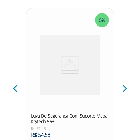
5%
5%
cm
Luva De Segurança Com Suporte Mapa
Luva D
Krytech 563
Krytec
R$
57
,
45
R$
48
,
7
R$
54
,
58
R$
46
,