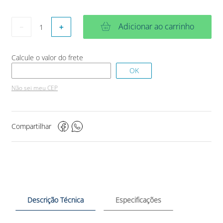
Adicionar ao carrinho
－
＋
Não sei meu CEP
Compartilhar
Descrição Técnica
Especificações