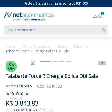
Frete grátis para compras acima de R$1.000
0
O que procura hoje?
EPIs e Segurança
Altura
Talabartes
Talabarte Force 2 Energia Eólica Dbi Sala
5%
OFF
Talabarte Force 2 Energia Eólica Dbi Sala
:
1246032
DBI SALA
☆
☆
☆
☆
☆
R$
4
.
046
,
14
R$
3
.
843
,
83
Ou
6
x de
R$
640
,
63
sem juros