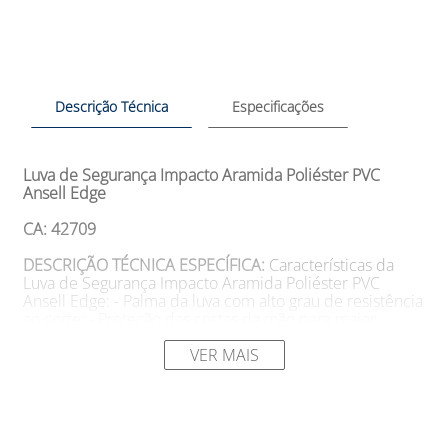
Descrição Técnica
Especificações
Luva de Segurança Impacto Aramida Poliéster PVC
Ansell Edge
CA: 42709
DESCRIÇÃO TÉCNICA ESPECÍFICA:
Características da
Luva de Segurança Impacto Aramida Poliéster PVC
Ansell Edge: - Palma da luva com alto grau de resistência
ao corte; - Proteção das costas da mão para maior
segurança; - Excelente desempenho de aderência,
garantindo firmeza no manuseio de objetos; - Punho de
VER MAIS
neoprene para ajuste e conforto adequados; - Forro
composto por Aramida, Fibra de vidro, Poliéster e Nylon
para resistência e durabilidade; - Comprimento variando
de 240 a 270mm; - Conformidade com o REACH,
garantindo a segurança quanto a substâncias restritas.