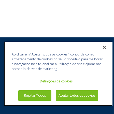
SUGESTÕES DE USO
Aplicações da Luva de Segurança
Impacto Aramida Poliéster PVC Ansell Edge: - Indicada
para trabalhos que envolvam riscos de corte e impacto
nas mãos; - Ideal para atividades industriais, construção
civil, manuseio de vidro, metalurgia e outras tarefas que
exijam proteção; - Recomendada para profissionais que
buscam uma luva resistente, segura e de alto
desempenho para suas atividades laborais. -
Perfuração/extração - Exploração - Manutenção de
pesados - Produção/processamento - Tarefas de
petroleiro e estivador
Ao clicar em "Aceitar todos os cookies", concorda com o
armazenamento de cookies no seu dispositivo para melhorar
Modelo:
48205
Tamanho:
8, 9, 10, 11 e 12
Cor:
Marca:
a navegação no site, analisar a utilização do site e ajudar nas
ANSELL BRAZIL LTDA
nossas iniciativas de marketing.
DESCRIÇÃO COMERCIAL:
A Luva de Segurança Impacto
Aramida Poliéster PVC Ansell Edge é a escolha perfeita
Definições de cookies
para proteger suas mãos durante atividades laborais
que envolvam riscos de corte e impacto. Com sua palma
resistente ao corte e proteção nas costas da mão, essa
Rejeitar Todos
Aceitar todos os cookies
luva oferece uma proteção completa. Seu forro de
Aramida, Fibra de vidro, Poliéster e Nylon proporciona
alta resistência e durabilidade, enquanto o punho de
neoprene garante um ajuste seguro e confortável. Com