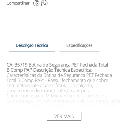
Compartilhar
Descrição Técnica
Especificações
CA: 35719
Botina de Segurança PET Fechada Total
B.Comp PAP
Descrição Técnica Específica:
Características da Botina de Segurança PET Fechada
Total B.Comp PAP: - Possui fechamento que cobre
completamente a parte frontal do calçado,
proporcionando maior proteção aos pés. -
Confeccionada em M Micro microfibra, um tecido
composto por microfilamentos de poliaramida, poliéster
e viscose, com fios termoligados e acabamento em PU.
Possui espessura de 20 linhas e forração interna em
tecido não-tecido. - Possui biqueira confeccionada em
VER MAIS
plástico polímero, que oferece resistência a impactos de
até 200J e compressão de até 1500Kg (N). É mais leve