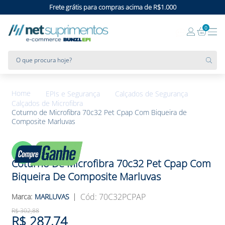
Frete grátis para compras acima de R$1.000
0
O que procura hoje?
EPIs e Segurança
Calçados de Segurança
Calçados de Microfibra
Coturno de Microfibra 70c32 Pet Cpap Com Biqueira de
Composite Marluvas
5%
OFF
Coturno De Microfibra 70c32 Pet Cpap Com
Biqueira De Composite Marluvas
:
70C32PCPAP
MARLUVAS
R$
302
,
88
R$
287
,
74