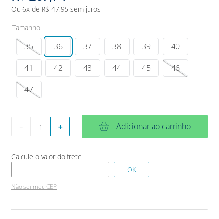
Ou
6
x de
R$
47
,
95
sem juros
Tamanho
35
36
37
38
39
40
41
42
43
44
45
46
47
Adicionar ao carrinho
－
＋
Não sei meu CEP