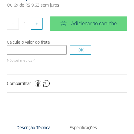
Ou
6
x de
R$
9
,
63
sem juros
Adicionar ao carrinho
－
＋
Não sei meu CEP
Compartilhar
Descrição Técnica
Especificações