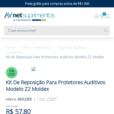
Frete grátis para compras acima de R$1.000
0
O que procura hoje?
EPIs e Segurança
Proteção Auditiva
Acessórios
Kit de Reposição Para Protetores Auditivos Modelo Z2 Moldex
5%
OFF
Kit De Reposição Para Protetores Auditivos
Modelo Z2 Moldex
:
Z2KIT
MOLDEX
R$
60
,
84
R$
57
,
80