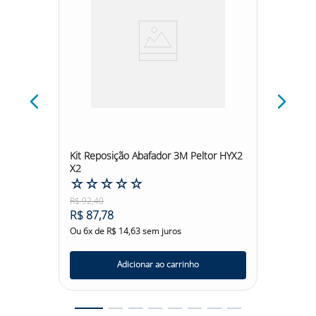
a
Kit Reposição Abafador 3M Peltor HYX2
Kit Re
X2
VS120 
☆
☆
☆
☆
☆
☆
☆
R$
92
,
40
R$
59
,
3
R$
87
,
78
R$
56
,
Ou
6
x de
R$
14
,
63
sem juros
Ou
6
x d
Adicionar ao carrinho