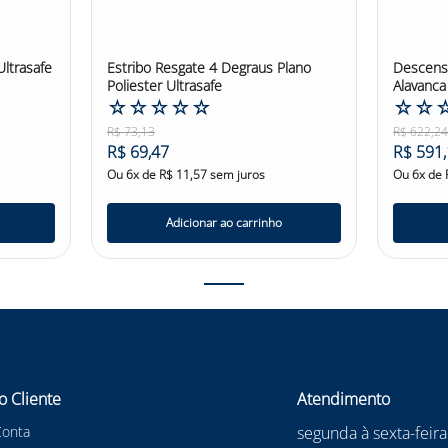
ltrasafe
Estribo Resgate 4 Degraus Plano
Descens
Poliester Ultrasafe
Alavanca
☆
☆
☆
☆
☆
Hercule
☆
☆
R$
73
,
13
R$
622
,
2
R$
69
,
47
R$
591
,
Ou
6
x de
R$
11
,
57
sem juros
Ou
6
x de
Adicionar ao carrinho
o Cliente
Atendimento
Conta
segunda à sexta-feira