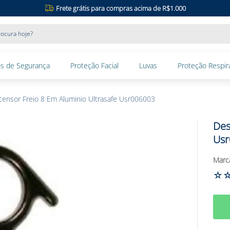
Frete grátis para compras acima de R$1.000
ocura hoje?
s de Segurança
Proteção Facial
Luvas
Proteção Respira
ensor Freio 8 Em Aluminio Ultrasafe Usr006003
Des
Usr
☆