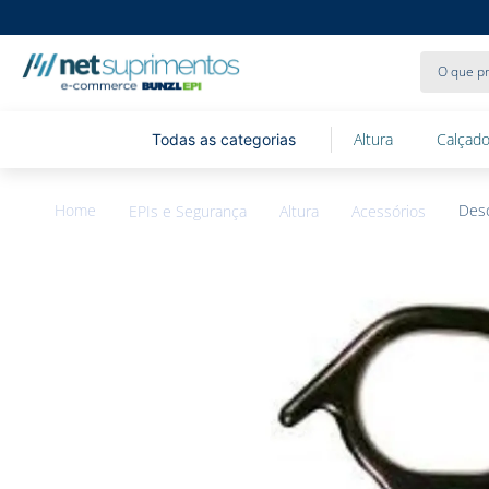
O que pr
Altura
Calçado
Desc
EPIs e Segurança
Altura
Acessórios