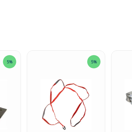
5%
5%