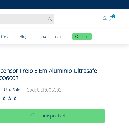
0
Blog
Linha Técnica
Ofertas
tória
censor Freio 8 Em Aluminio Ultrasafe
006003
:
USR006003
UltraSafe
☆
☆
☆
☆
Indisponível