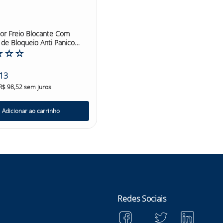
or Freio Blocante Com
 de Bloqueio Anti Panico
s
☆
☆
☆
4
13
R$
98
,
52
sem juros
Adicionar ao carrinho
Redes Sociais