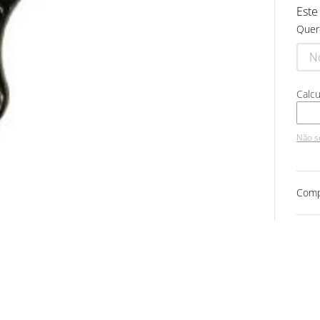
Este
Quer
Não s
Comp