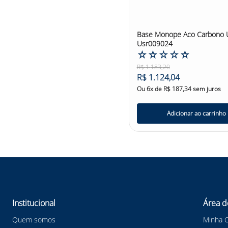
Base Monope Aco Carbono U
Usr009024
☆
☆
☆
☆
☆
R$
1
.
183
,
20
R$
1
.
124
,
04
Ou
6
x de
R$
187
,
34
sem juros
Adicionar ao carrinho
Institucional
Área d
Quem somos
Minha 