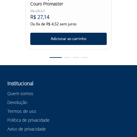
Couro Promaster
R$
28
,
57
R$
31
,
0
R$
27
,
14
R$
29
,
Ou
6
x de
R$
4
,
52
sem juros
Ou
6
x d
Adicionar ao carrinho
Institucional
Quem somos
Devolução
Termos de uso
Política de privacidade
Aviso de privacidade