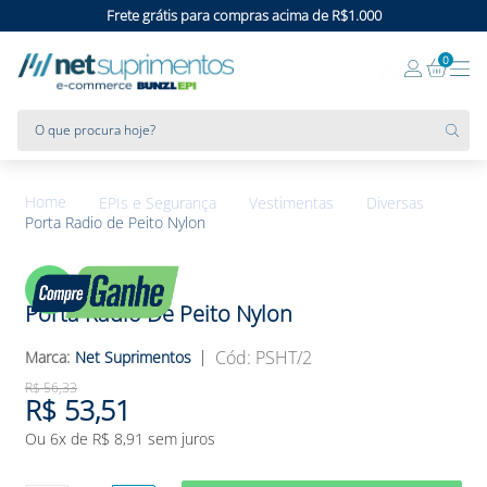
Frete grátis para compras acima de R$1.000
0
O que procura hoje?
EPIs e Segurança
Vestimentas
Diversas
Porta Radio de Peito Nylon
5%
OFF
Porta Radio De Peito Nylon
:
PSHT/2
Net Suprimentos
R$
56
,
33
R$
53
,
51
Ou
6
x de
R$
8
,
91
sem juros