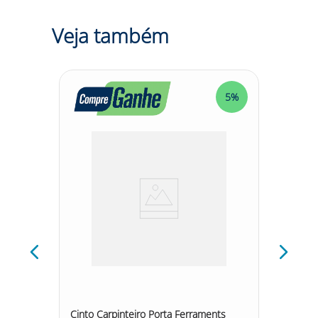
Veja também
5%
5%
stico
Cinto Carpinteiro Porta Ferraments
Capuz B