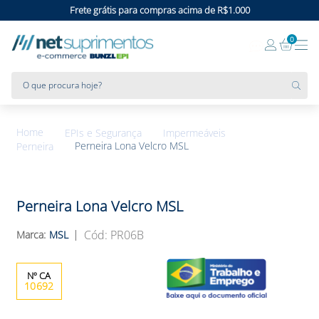
Frete grátis para compras acima de R$1.000
0
O que procura hoje?
EPIs e Segurança
Impermeáveis
Perneira Lona Velcro MSL
Perneira
Perneira Lona Velcro MSL
:
PR06B
MSL
10692