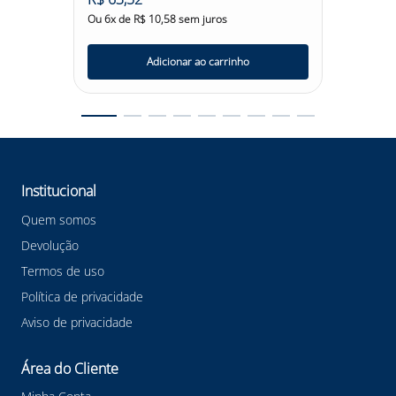
#martins #perneiralonamartins #EPI
Ou
6
x de
R$
10
,
58
sem juros
Ou
6
x d
Adicionar ao carrinho
Institucional
Quem somos
Devolução
Termos de uso
Política de privacidade
Aviso de privacidade
Área do Cliente