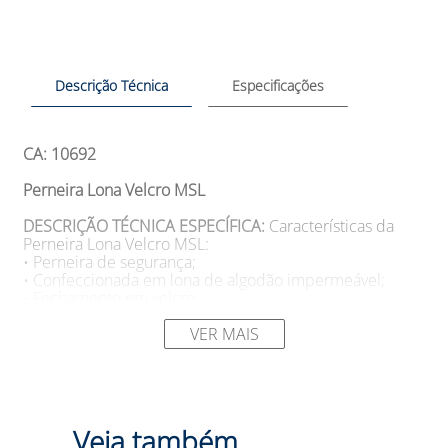
Descrição Técnica
Especificações
CA: 10692
Perneira Lona Velcro MSL
DESCRIÇÃO TÉCNICA ESPECÍFICA:
Características da
Perneira Lona Velcro MSL:
• Perneira de segurança;
• Confeccionada em lona de algodão impermeável;
• Fechamento em velcro;
• Possui biqueira;
• De acordo com a Norma: ISO 11611:2015 (E).
VER MAIS
SUGESTÕES DE USO
Aplicações da Perneira Lona
Velcro MSL:
• Proteção das pernas do usuário contra agentes
abrasivos, escoriantes e térmicos provenientes de
Veja também
operações de soldagem e processos similares.