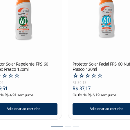
UVA e UVB, o Protetor Solar Repelente FPS 30 Nutriex Dosador 1
nopheles sp. Sua fórmula é hipoalergênica, dermatologicamen
ânea. Não perca mais tempo se preocupando com as queimaduras 
Nutriex Dosador 1L e garanta uma proteção completa para a su
Segurança! #protetorsolardesegurança #protetorsolardesegurança
tor Solar Repelente FPS 60
Protetor Solar Facial FPS 60 Nut
ex Frasco 120ml
Frasco 120ml
☆
☆
☆
☆
☆
☆
☆
☆
☆
06
R$
39
,
13
9
,
51
R$
37
,
17
 de
R$
4
,
91
sem juros
Ou
6
x de
R$
6
,
19
sem juros
Adicionar ao carrinho
Adicionar ao carrinho