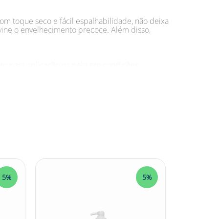
Com toque seco e fácil espalhabilidade, não deixa
vine o envelhecimento precoce. Além disso,
uto para aplicação na pele em condições
nte o estudo, nenhum participante apresentou
cutânea no grupo de estudo;
, e Anopheles sp).
5%
5%
de escolher o protetor solar? Com o Protetor
solar e contra os insetos transmissores de