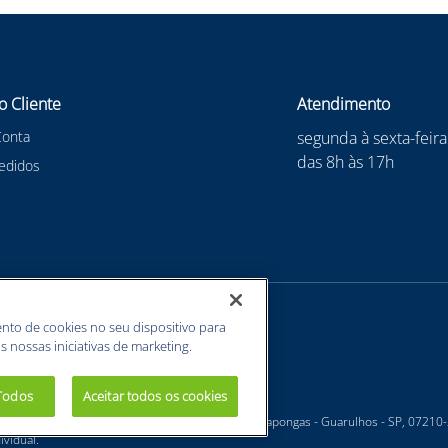
o Cliente
Atendimento
Conta
segunda à sexta-feira
das 8h às 17h
edidos
nto de cookies no seu dispositivo para
s nossas iniciativas de marketing.
 Todos
Aceitar todos os cookies
 - Estrada Velha Guarulhos, 5135 - Jardim Arapongas - Guarulhos - SP, 07210
vidual.