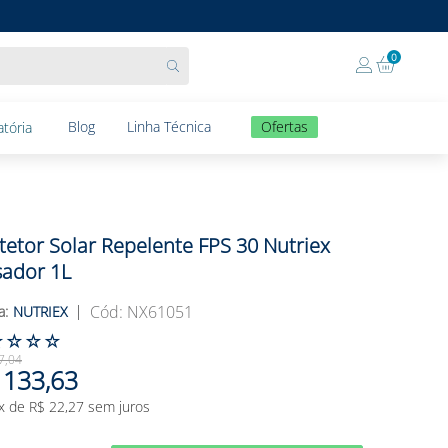
0
Blog
Linha Técnica
Ofertas
tória
tetor Solar Repelente FPS 30 Nutriex
ador 1L
:
NX61051
NUTRIEX
☆
☆
☆
☆
7
,
04
133
,
63
x de
R$
22
,
27
sem juros