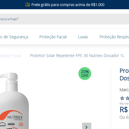
Frete grátis para compras acima de R$1.000
ocura hoje?
s de Segurança
Proteção Facial
Luvas
Proteção Respira
Protetor Solar Repelente FPS 30 Nutriex Dosador 1L
otetor Solar
Pro
20%
OFF
Dos
☆
R$
16
R$
Ou
6