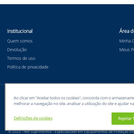
Institucional
Área d
Quem somos
Minha 
Devolução
Meus P
Termos de uso
Política de privacidade
Meios de pagamentos
Ao clicar em "Aceitar todos os cookies", concorda com o armazename
melhorar a navegação no site, analisar a utilização do site e ajudar na
Definições de cookies
Rejeitar
BUNZL EQUIPAMENTOS PARA PROTEÇÃO INDIVIDUAL. - CNPJ: 43.854.777/0001-26
© 2023 - Net Suprimentos - Especializado em Equipamentos de Proteção Indi