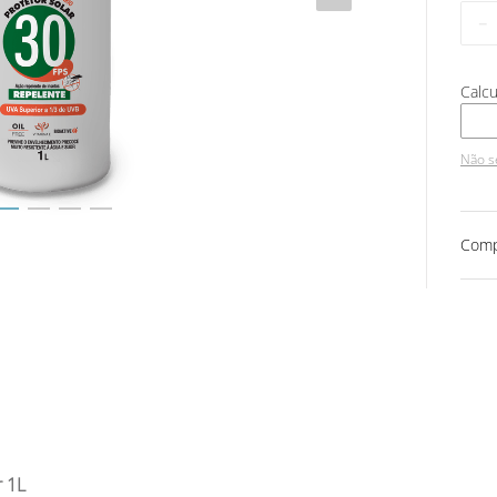
－
Não s
Comp
r 1L