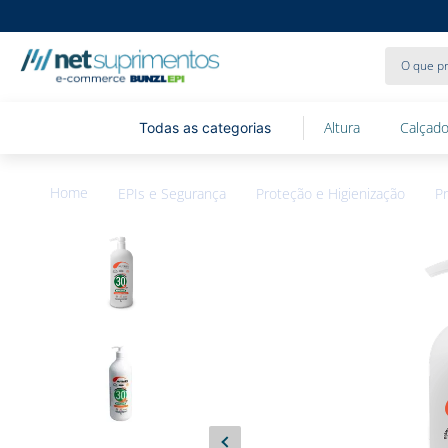
O que pr
Altura
Calçado
EPIs e Segurança
Proteção e Higienização
Pr