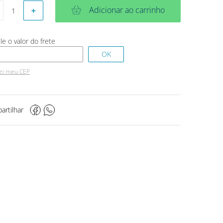
Adicionar ao carrinho
＋
ei meu CEP
artilhar