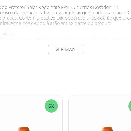
s do Protetor Solar Repelente FPS 30 Nutriex Dosador 1L:
 nocivos da radiação solar, prevenindo as queimaduras solares. 
e prática. Contém Bioactive E®, poderoso antioxidante que pre
infravermelhos devido à ação antioxidante do produto;
 saúde;
ação primária e acumulada e sensibilização cutânea de um prod
de controladas, acompanhado por médico dermatologista: Dura
. O produto não induziu processo de irritação e sensibilização 
VER MAIS
u por testes conduzidos por um dermatologista;
 maneira a minimizar possível surgimento de alergia;
de repelência de insetos (Aedes aegypti, Culex quinquefasciatus
ar Repelente FPS 30 Nutriex Dosador 1L:
civa das radiações UVA e UVB, e contra picada de insetos;
 e em qualquer parte do corpo, sem restrição.
5%
ger do sol, mas sempre se preocupa com os mosquitos na hora 
pode se sentir protegido contra os efeitos nocivos da radiação 