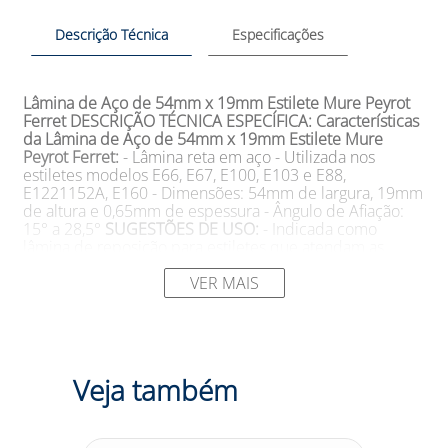
Descrição Técnica
Especificações
Lâmina de Aço de 54mm x 19mm Estilete Mure Peyrot
Ferret
DESCRIÇÃO TÉCNICA ESPECÍFICA:
Características
da Lâmina de Aço de 54mm x 19mm Estilete Mure
Peyrot Ferret:
- Lâmina reta em aço - Utilizada nos
estiletes modelos E66, E67, E100, E103 e E88,
E1221152A, E160 - Dimensões: 54mm de largura, 19mm
de altura e 0,65mm de espessura - Ângulo de Afiação:
15° a 28,5°
SUGESTÕES DE USO:
- Indicada como
lâmina de reposição para estiletes que atendam as
dimensões mencionadas. - Ideal para corte de papelão
simples, canelado, compacto e adesivos de embalagens.
VER MAIS
- Utilizada em atividades industriais, comerciais e de
embalagens, onde é necessário cortar materiais de
papelão e adesivos com precisão.
Tamanho:
Modelo:
L1526
Cor:
Marca:
SARL MURE & PEYROT
DESCRIÇÃO:
A
Lâmina de Aço de 54mm x 19mm Estilete Mure Peyrot
Veja também
Ferret é um componente essencial para estiletes dos
modelos E66, E67, E100, E103, E88, E1221152A e E160
da marca Mure & Peyrot. Com espessura de 0,65mm e
ângulo de afiação entre 15° e 28,5°, essa lâmina é