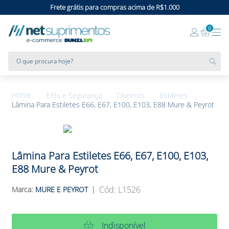
Frete grátis para compras acima de R$1.000
0
O que procura hoje?
EPIs e Segurança
Diversos
Estiletes
Lâmina Para Estiletes E66, E67, E100, E103, E88 Mure & Peyrot
Lâmina Para Estiletes E66, E67, E100, E103,
E88 Mure & Peyrot
:
L1526
MURE E PEYROT
Indisponível